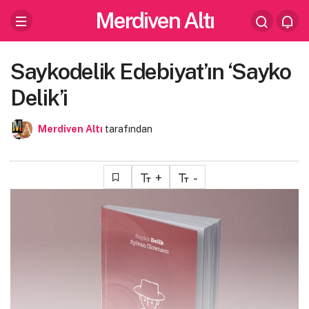
Merdiven Altı
Saykodelik Edebiyat’ın ‘Sayko
Delik’i
Merdiven Altı
tarafından
+
-