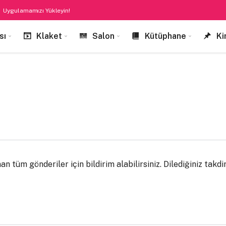
Uygulamamızı Yükleyin!
sı
Klaket
Salon
Kütüphane
Ki
 tüm gönderiler için bildirim alabilirsiniz. Dilediğiniz takdird