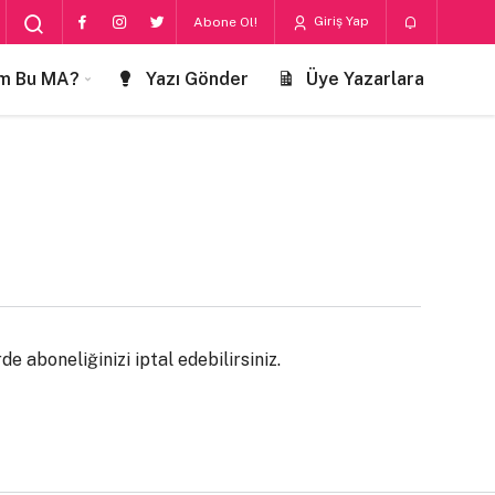
Giriş Yap
Abone Ol!
m Bu MA?
Yazı Gönder
Üye Yazarlara
e aboneliğinizi iptal edebilirsiniz.