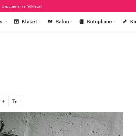
Uygulamamızı Yükleyin!
sı
Klaket
Salon
Kütüphane
Ki
+
-