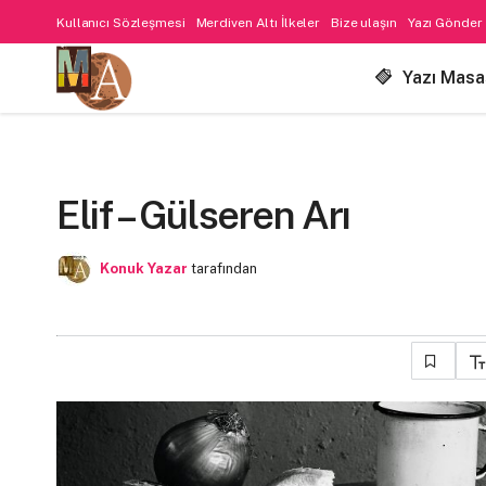
Kullanıcı Sözleşmesi
Merdiven Altı İlkeler
Bize ulaşın
Yazı Gönder
Yazı Masa
Elif – Gülseren Arı
Konuk Yazar
tarafından