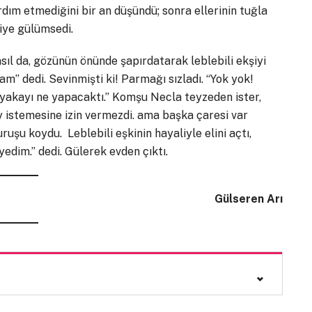
rdım etmediğini bir an düşündü; sonra ellerinin tuğla
iye gülümsedi.
sıl da, gözünün önünde şapırdatarak leblebili ekşiyi
sam” dedi. Sevinmişti ki! Parmağı sızladı. “Yok yok!
i, yakayı ne yapacaktı.” Komşu Necla teyzeden ister,
y istemesine izin vermezdi. ama başka çaresi var
uruşu koydu. Leblebili eşkinin hayaliyle elini açtı,
edim.” dedi. Gülerek evden çıktı.
Gülseren Arı