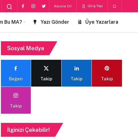
Giriş Yap
Abone Ol!
m Bu MA?
Yazı Gönder
Üye Yazarlara
Sosyal Medya
Beğen
Takip
Takip
Takip
Takip
İlginizi Çekebilir!