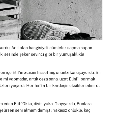
kurdu; Acil olan hangisiydi, cümleler saçma sapan
ık, sesinde şeker sevinci gibi bir yumuşaklıkla
 içe Elif’in acısını hissetmiş onunla konuşuyordu. Bir
ine mi yapmadın, artık ceza sana, uzat Elini” parmak
özleri yaşardı. Her hafta bir kardeşin eksikleri alınırdı.
eden Elif:”Okka, divit, yaka…”sayıyordu, Bunlara
elirsen seni almam demişti. Yakasız önlükle, kaç