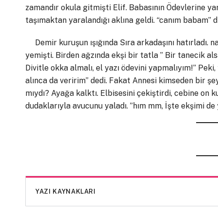
zamandır okula gitmişti Elif. Babasının Ödevlerine ya
taşımaktan yaralandığı aklına geldi. “canım babam” d
Demir kuruşun ışığında Sıra arkadaşını hatırladı. na
yemişti. Birden ağzında ekşi bir tatla ” Bir tanecik al
Divitle okka almalı, el yazı ödevini yapmalıyım!” Pek
alınca da veririm” dedi. Fakat Annesi kimseden bir şe
mıydı? Ayağa kalktı. Elbisesini çekiştirdi, cebine on k
dudaklarıyla avucunu yaladı. ”hım mm, İşte ekşimi de y
YAZI KAYNAKLARI