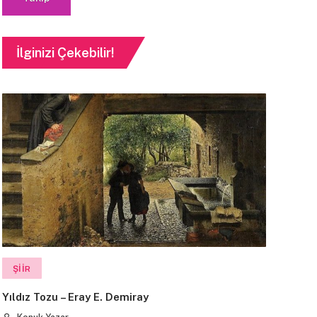
İlginizi Çekebilir!
ŞIIR
Yıldız Tozu – Eray E. Demiray