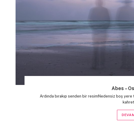
Abes – O
Ardında bırakıp senden bir resimNedensiz boş yere t
kahret
DEVAM