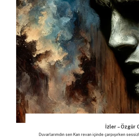
İzler – Özgür
Duvarlarımdın sen Kan revan içinde çarpışırken sessizl