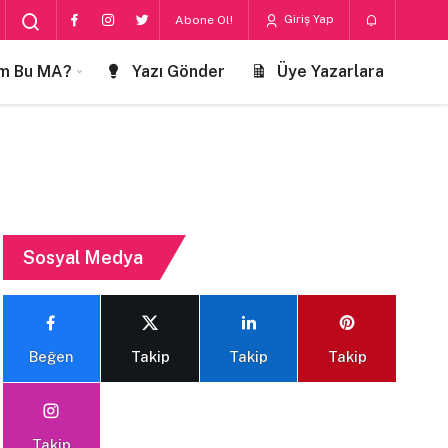
Giriş Yap
Abone Ol!
m Bu MA?
Yazı Gönder
Üye Yazarlara
Sosyal Medya
Beğen
Takip
Takip
Takip
Takip