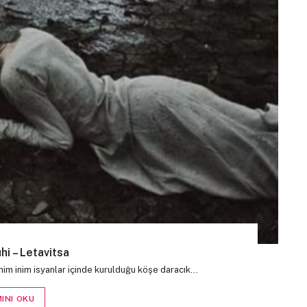
hi – Letavitsa
inim inim isyanlar içinde kurulduğu köşe daracık…
INI OKU