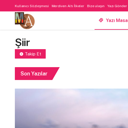
Kullanıcı Sözleşmesi
Merdiven Altı İlkeler
Bize ulaşın
Yazı Gönder
Yazı Masa
Şiir
Takip Et
Son Yazılar