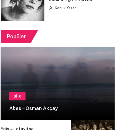
Konuk Yazar
Popüler
ŞIIR
Abes – Osman Akçay
Yeis – Letavitsa