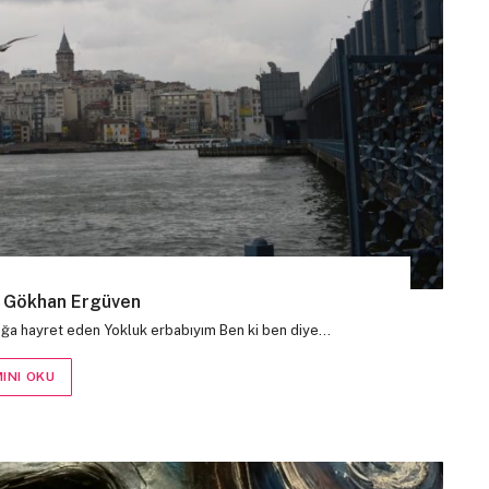
r Gökhan Ergüven
lığa hayret eden Yokluk erbabıyım Ben ki ben diye…
INI OKU