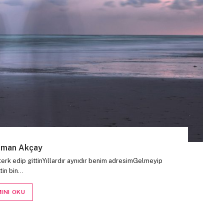
sman Akçay
erk edip gittinYıllardır aynıdır benim adresimGelmeyip
tin bin…
INI OKU