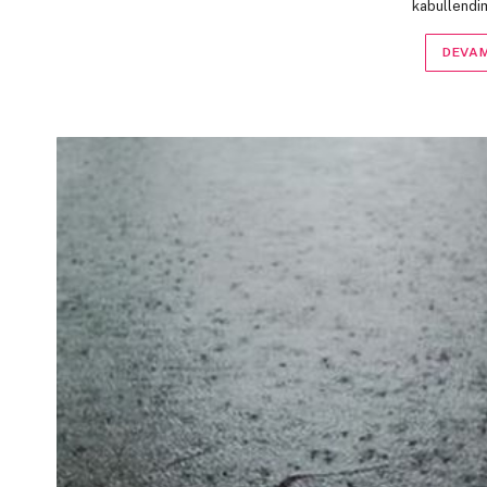
kabullendi
DEVAM