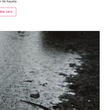
m Ve hayata…
INI OKU