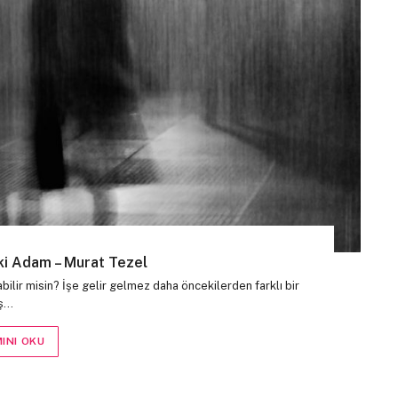
aki Adam – Murat Tezel
lir misin? İşe gelir gelmez daha öncekilerden farklı bir
iş…
INI OKU