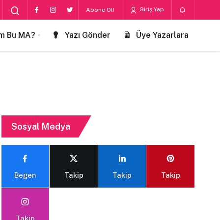
Giriş Yap
Abone Ol!
m Bu MA?
Yazı Gönder
Üye Yazarlara
Sosyal Medya
Beğen
Takip
Takip
Takip
Takip