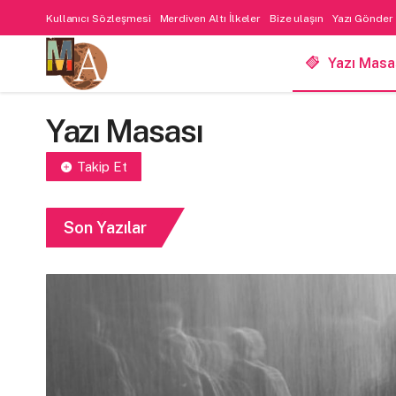
Kullanıcı Sözleşmesi
Merdiven Altı İlkeler
Bize ulaşın
Yazı Gönder
Yazı Masa
Yazı Masası
Takip Et
Son Yazılar