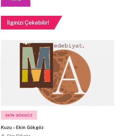
İlginizi Çekebilir!
EKIN GÖKGÖZ
Kuzu – Ekin Gökgöz