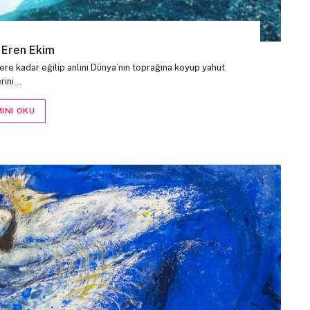
 Eren Ekim
re kadar eğilip anlını Dünya’nın toprağına koyup yahut
erini…
INI OKU