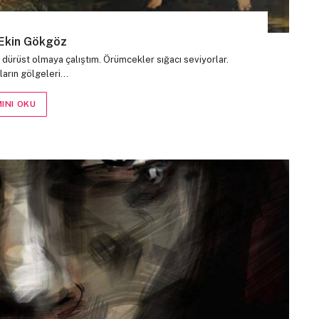
 Ekin Gökgöz
dürüst olmaya çalıştım. Örümcekler sığacı seviyorlar.
ların gölgeleri…
INI OKU