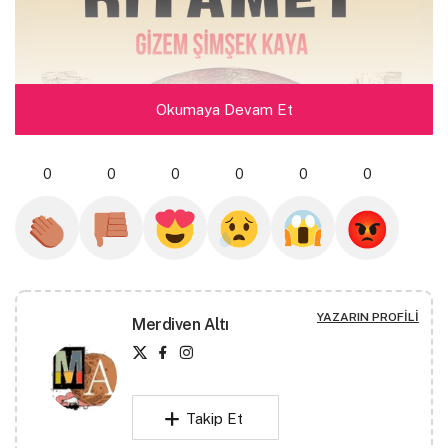
Okumaya Devam Et
0
0
0
0
0
0
YAZARIN PROFILI
Merdiven Altı
Takip Et