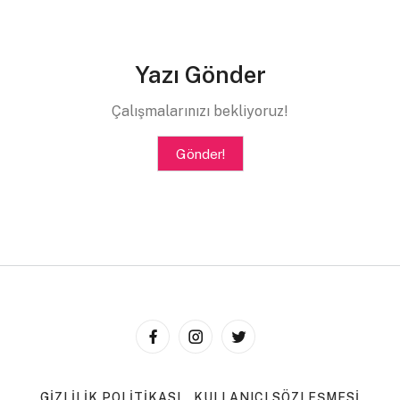
Her türlü soru, görüş ve öneri için bizimle iletişime
geçebilirsiniz.
Yazı Gönder
Not
: Onaylanmış ve biyografi kısmında “Merdiven Altı
Çalışmalarınızı bekliyoruz!
Yazar” açıklaması bulunan profiller Merdiven Altı
tarafından yazara özgü oluşturulmuş profillerdir.
Gönder!
merdivenalti.iletisim@gmail.com
GIZLILIK POLITIKASI
KULLANICI SÖZLEŞMESI