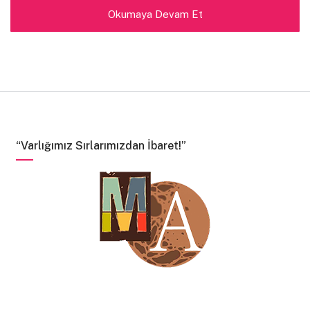
geçerek ve editörlerce gerekli düzenlemeler
Okumaya Devam Et
yapılarak yayınlanacak veya reddedilecektir.
Yazarların çalışma içerisine yerleştirdiği resimler
editörler tarafından uygun görülmezse
değiştirilebilecektir.
Profilinizi zenginleştirmek için başka şair ve
yazarlara ait yazı, alıntı ve şiirleri izin alarak,
“Varlığımız Sırlarımızdan İbaret!”
kaynak göstererek ve Fikir ve Sanat Eserleri
Kanununa uygun olarak gönderebilirsiniz.
Yazar, yayın ile ilgili olarak yazı gönderme panelinde
bulunan “Yazını Kısa Açıklaması” bölümüne yazı ile
ilgili açıklamanın yanı sıra editöre iletmek istediği
bilgiyi de girebilecektir.
Merdiven Altı İlkeleri
çerçevesinde hiçbir siyasi,
ayrımcı, ırkçı yazı yayınlanmayacaktır.