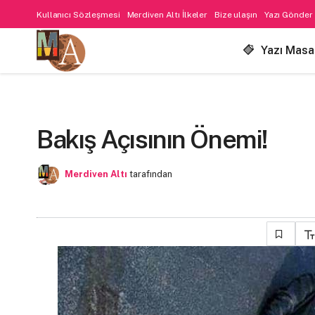
Kullanıcı Sözleşmesi
Merdiven Altı İlkeler
Bize ulaşın
Yazı Gönder
Yazı Masa
Bakış Açısının Önemi!
Merdiven Altı
tarafından