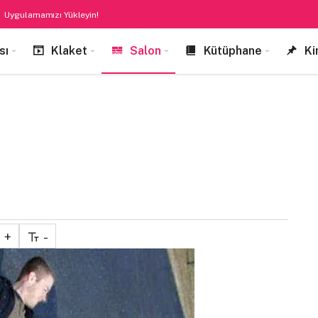
Uygulamamızı Yükleyin!
sı
Klaket
Salon
Kütüphane
Ki
+
-