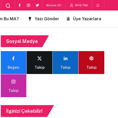
Giriş Yap
Abone Ol!
m Bu MA?
Yazı Gönder
Üye Yazarlara
Sosyal Medya
Beğen
Takip
Takip
Takip
Takip
İlginizi Çekebilir!