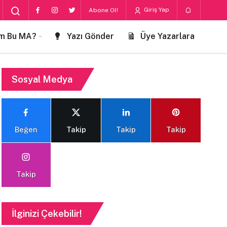
Giriş Yap
Abone Ol!
m Bu MA?
Yazı Gönder
Üye Yazarlara
Sosyal Medya
Beğen
Takip
Takip
Takip
Takip
İlginizi Çekebilir!