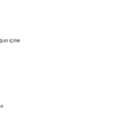
ğun içine
ın