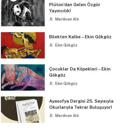
Plüton’dan Gelen Özgür
Yayıncılık!
Merdiven Altı
Bilekten Kalbe – Ekin Gökgöz
Ekin Gökgöz
Çocuklar Da Köpekleri – Ekin
Gökgöz
Ekin Gökgöz
Ayasofya Dergisi 25. Sayısıyla
Okurlarıyla Tekrar Buluşuyor!
Merdiven Altı