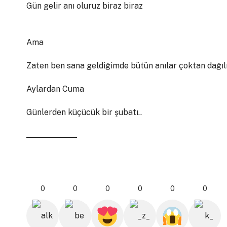
Gün gelir anı oluruz biraz biraz
Ama
Zaten ben sana geldiğimde bütün anılar çoktan dağıl
Aylardan Cuma
Günlerden küçücük bir şubatı..
0
0
0
0
0
0