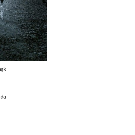
 aşk
arda