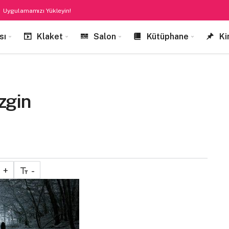
Uygulamamızı Yükleyin!
sı
Klaket
Salon
Kütüphane
Ki
zgin
+
-