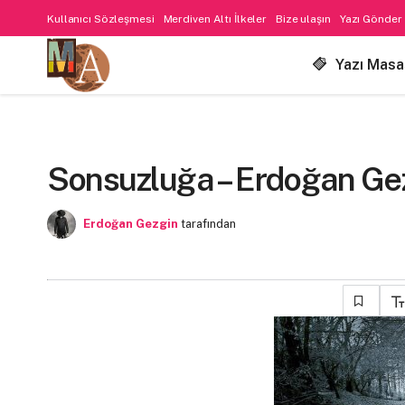
Kullanıcı Sözleşmesi
Merdiven Altı İlkeler
Bize ulaşın
Yazı Gönder
Yazı Masa
Sonsuzluğa – Erdoğan Ge
Erdoğan Gezgin
tarafından