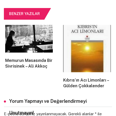
kısa bir süre sonra benim yanıma gelip kendisinin de
aynı durumda olduğunu söyleyene dek. O gece yani
BENZER YAZILAR
kasımın on sekizinde tüm eşyalarımızı kitaplarımız da
dahil olmak üzere yaktık. Yalnızca üzerimizdeki
elbiseler kalmıştı ve neden yaktığımızı ikimiz de
bilmiyorduk. O geceyi bizim sokağın biraz ilerisinde bir
pazar yerinin misafirhanesinde geçirdik.
Misafir olarak kaldığımız pazar yerinin ilginç
tarafı ise bu pazarda ne meyve sebze ne de araba
Memurun Masasında Bir
alınıp satılıyordu. Burası Arkadaş Pazarıydı. Bu pazara
Sivrisinek – Ali Akkoç
insanlar kendilerine arkadaş kiralamak için gelirlerdi.
Kiralanmak istenen arkadaşlar yani kiralıklar türlü
Kıbrıs’ın Acı Limonları –
hünerlere sahipti. Kimi ressam, kimi kumarbaz, kimi de
Gülden Çokkalender
sanatçıydı. Saydığım bu hünerli insanların hepsinin
parasal sorunları vardı ve sıradan işler için bile
Yorum Yapmayı ve Değerlendirmeyi
yeteneği olmadığı için kendilerini bu pazarda kiraya
veriyorlardı. O gecenin sabahında arkadaşımla
Unutmayın!
E-posta adresiniz yayınlanmayacak.
Gerekli alanlar
*
ile