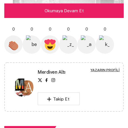
Okumaya Devam Et
0
0
0
0
0
0
YAZARIN PROFILI
Merdiven Altı
Takip Et