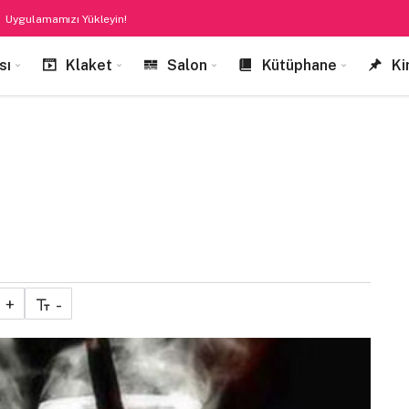
Uygulamamızı Yükleyin!
sı
Klaket
Salon
Kütüphane
Ki
+
-