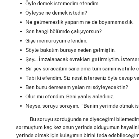
Öyle demek istemedim efendim.
Öyleyse ne demek istedin?
Ne gelmemezlik yaparım ne de boyamamazlık.
Sen hangi bölümde çalışıyorsun?
Gişe memuruyum efendim.
Söyle bakalım buraya neden gelmiştin.
Şey… İmzalanacak evrakları getirmiştim. İsterse
Bir şey soracağım sana ama tüm samimiyetinle 
Tabi ki efendim. Siz nasıl isterseniz öyle cevap ve
Ben bunu demesem yalan mı söyleyecektin?
Olur mu efendim. Beni yanlış anladınız.
Neyse, soruyu sorayım. “Benim yerimde olmak is
Bu soruyu sorduğunda ne diyeceğimi bilemedim. B
sormuştum kaç kez onun yerinde olduğumun hayalini
yerinde olmak için kulağımın birini feda edebileceği