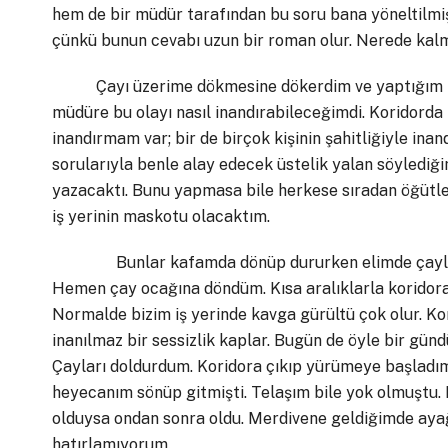
hem de bir müdür tarafından bu soru bana yöneltilm
çünkü bunun cevabı uzun bir roman olur. Nerede kalm
Çayı üzerime dökmesine dökerdim ve yaptığım num
müdüre bu olayı nasıl inandırabileceğimdi. Koridorda
inandırmam var; bir de birçok kişinin şahitliğiyle i
sorularıyla benle alay edecek üstelik yalan söylediği
yazacaktı. Bunu yapmasa bile herkese sıradan öğütl
iş yerinin maskotu olacaktım.
Bunlar kafamda dönüp dururken elimde çayla kori
Hemen çay ocağına döndüm. Kısa aralıklarla koridor
Normalde bizim iş yerinde kavga gürültü çok olur. Kor
inanılmaz bir sessizlik kaplar. Bugün de öyle bir gün
Çayları doldurdum. Koridora çıkıp yürümeye başladı
heyecanım sönüp gitmişti. Telaşım bile yok olmuştu
olduysa ondan sonra oldu. Merdivene geldiğimde ayağ
hatırlamıyorum.