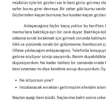
müdürün öyle bir gözleri var ki beni görür görmez ola
sefer burnu girer devreye. Bir zahar gibi burnu vardır 
Gözlerinden kaçan burnuna; burnundan kaçan gözleri
Anlayacağınız hiçbir kaçış yoktur bu heriften. Bir
memurlara baktıkça ayrı bir zevk duyar. Baktıkça kol
odasına evrak bırakmak için girmek zorunda kalmıştı
ilikli ve yüzümde zoraki bir gülümseme. Kamburum çık
Üflese yıkılacağım anlayacağınız. Telefonla konuşuyo
gelirse söylüyor sövüp sayıyordu. Benim duyabildikl
düşünüyordum. Ne kadar talihsiz bir zamanda orada b
beni sınaması mı diye kendime sorup duruyordum. Öyl
Ne istiyorsun yine?
İmzalanacak evrakları getirmiştim efendim ister
Baştan aşağı beni süzdü. Saçlarıma baktı sonra cek