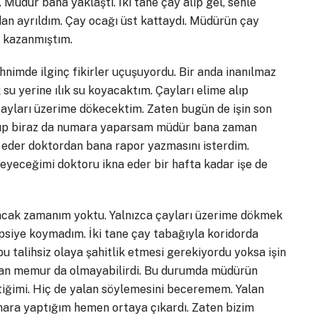
i. Müdür bana yaklaştı. İki tane çay alıp gel, senle
dan ayrıldım. Çay ocağı üst kattaydı. Müdürün çay
 kazanmıştım.
de ilginç fikirler uçuşuyordu. Bir anda inanılmaz
 su yerine ılık su koyacaktım. Çayları elime alıp
ayları üzerime dökecektim. Zaten bugün de işin son
döküp biraz da numara yaparsam müdür bana zaman
eder doktordan bana rapor yazmasını isterdim.
eyeceğimi doktoru ikna eder bir hafta kadar işe de
 zamanım yoktu. Yalnızca çayları üzerime dökmek
siye koymadım. İki tane çay tabağıyla koridorda
 talihsiz olaya şahitlik etmesi gerekiyordu yoksa işin
çıkan memur da olmayabilirdi. Bu durumda müdürün
ktiğimi. Hiç de yalan söylemesini beceremem. Yalan
mara yaptığım hemen ortaya çıkardı. Zaten bizim