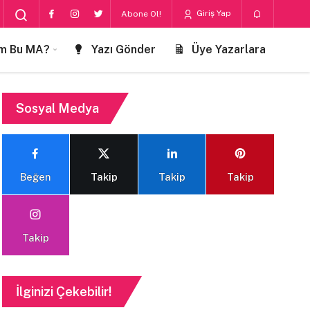
Giriş Yap
Abone Ol!
m Bu MA?
Yazı Gönder
Üye Yazarlara
Sosyal Medya
Beğen
Takip
Takip
Takip
Takip
İlginizi Çekebilir!