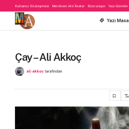
Kullanıcı Sözleşmesi
Merdiven Altı İlkeler
Bize ulaşın
Yazı Gönder
Yazı Masa
Çay – Ali Akkoç
ali akkoc
tarafından