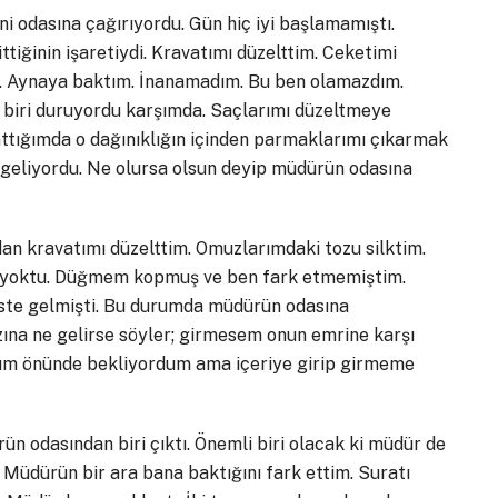
sına çağırıyordu. Gün hiç iyi başlamamıştı.
tiğinin işaretiydi. Kravatımı düzelttim. Ceketimi
m. Aynaya baktım. İnanamadım. Bu ben olamazdım.
n biri duruyordu karşımda. Saçlarımı düzeltmeye
attığımda o dağınıklığın içinden parmaklarımı çıkarmak
 geliyordu. Ne olursa olsun deyip müdürün odasına
avatımı düzelttim. Omuzlarımdaki tozu silktim.
e yoktu. Düğmem kopmuş ve ben fark etmemiştim.
ste gelmişti. Bu durumda müdürün odasına
ına ne gelirse söyler; girmesem onun emrine karşı
nım önünde bekliyordum ama içeriye girip girmeme
asından biri çıktı. Önemli biri olacak ki müdür de
. Müdürün bir ara bana baktığını fark ettim. Suratı