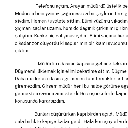
Telefonu açtım. Arayan müdürdü üstelik beni oda
Müdürün beni yanına çağırması da bir şeylerin ters git
giydim. Hemen tuvalete gittim. Elimi yüzümü yıkadı
Şişman, saçlar uzamış hem de dağınık çirkin mi çirki
çalıştım. Keşke hiç çalışmasaydım. Elimi saçıma her 
o kadar zor oluyordu ki saçlarımın bir kısmı avucumu
çıktım.
Müdürün odasının kapısına gelince tekrardan kr
Düğmemi iliklemek için elimi ceketime attım. Düğm
Daha müdürün odasına girmeden tüm terslikler üst ü
giremezdim. Girsem müdür beni bu halde görürse ağz
gelmekten savunmamı isterdi. Bu düşüncelerle kapı
konusunda kararsızdım.
Bunları düşünürken kapı birden açıldı. Müdürün od
onla birlikte kapıya kadar geldi. Hala konuşuyorlardı