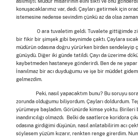
asılmıştı. Müdür misafirinin elini sıktı ve onu gönderd
konuşacaklarımız var, dedi. Çayları getirmek için ora
istemesine nedense sevindim çünkü az da olsa zaman
O ara tuvaletim geldi. Tuvalete gittiğimde zihnim
bir fikir bir şimşek gibi beynimde çaktı. Çaylara sıcak
müdürün odasına doğru yürürken birden sendeleyip ç
günüydü. Diğer iki günde tatildi. Çayı da üzerime 
kaybetmeden hastaneye gönderirdi. Ben de ne yapar 
İnanılmaz bir acı duyduğumu ve işe bir müddet gidem
gelmezdim.
Peki, nasıl yapacaktım bunu? Bu soruyu soracak
zorunda olduğumu biliyordum. Çayları doldurdum. Tep
yürümeye başladım. Görünürde kimse yoktu. Birileri bu
inandırıcılığı olmazdı. Belki de saatlerce koridora 
odasına girdiğimi düşünün, nasıl anlatabilirim acı çe
söylesem yüzüm kızarır, renkten renge girerdim. Nu