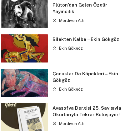
Plüton’dan Gelen Özgür
Yayıncılık!
Merdiven Altı
Bilekten Kalbe – Ekin Gökgöz
Ekin Gökgöz
Çocuklar Da Köpekleri – Ekin
Gökgöz
Ekin Gökgöz
Ayasofya Dergisi 25. Sayısıyla
Okurlarıyla Tekrar Buluşuyor!
Merdiven Altı