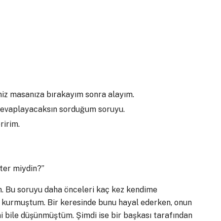
niz masanıza bırakayım sonra alayım.
cevaplayacaksın sorduğum soruyu.
ririm.
ter miydin?”
u soruyu daha önceleri kaç kez kendime
 kurmuştum. Bir keresinde bunu hayal ederken, onun
mi bile düşünmüştüm. Şimdi ise bir başkası tarafından