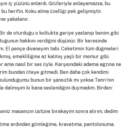
yın iç yüzünü anlardı. Gözleriyle anlayamazsa, bu
bu herifin. Koku alma özelliği pek gelişmiştir.
ne yakalanır.
 de oturduğu o koltukta geriye yaslanıp benim gibi
tuğunun hakkını verdiğini düşünür. Bir keresinde
m. El pençe divaneyim tabi. Ceketimin tüm düğmeleri
mış, emekliliğine az kalmış yaşlı bir memur gibi.
r ama nasıl bir ses öyle. Karşısındaki adama ağzına ne
erim bundan öteye gitmedi. Ben daha çok kendimi
ulunduğumu bunun bir şansızlık mı yoksa Tanrı’nın
e dalmışım ki bana seslendiğini duymadım. Birden:
seniz masanızın üstüne bırakayım sonra alırım, dedim
etime ardından gömleğime, kravatıma, pantolonuma.