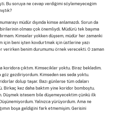
işti. Bu soruya ne cevap verdiğimi söylemeyeceğim
ıştık?
arayı müdür dışında kimse anlamazdı. Sorun da
 birilerinin olması çok önemliydi. Müdürü tek başıma
nandırmam. Kimseler yokken düşsem, müdür her zamanki
m için beni işten kovdurtmak için üstlerine yazı
er verirken benim durumumu örnek verecekti. O zaman
dora çıktım. Kimsecikler yoktu. Biraz bekledim.
a göz gezdiriyordum. Kimseden ses seda yoktu.
idorlar dolup taşar. Bazı günlerse tüm odaları
dü. Birkaç kez daha baktım yine koridor bomboştu.
m. Düşmek istesem bile düşemeyecektim çünkü ilk
. Düşünemiyordum. Yalnızca yürüyordum. Ama ne
ımın boşa geldiğini fark etmemişim. Gerisini