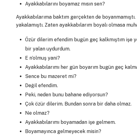
Ayakkabılarını boyamaz mısın sen?
Ayakkabılarıma baktım gerçekten de boyanmamıştı. M
yakalamıştı. Zaten ayakkabılarım boyalı olmasa muha
Özür dilerim efendim bugün geç kalkmıştım işe y
bir yalan uydurdum.
E n’olmuş yani?
Ayakkabılarımı her gün boyarım bugün geç kalm
Sence bu mazeret mi?
Değil efendim.
Peki, neden bunu bahane ediyorsun?
Çok özür dilerim. Bundan sonra bir daha olmaz.
Ne olmaz?
Ayakkabılarımı boyamadan işe gelmem.
Boyamayınca gelmeyecek misin?