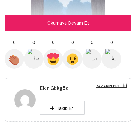
Okumaya Devam Et
0
0
0
0
0
0
Run to the rescue with love
And peace will follow
YAZARIN PROFILI
Ekin Gökgöz
River Phoenix
Takip Et
Terapinin üçüncü ayında ilginç bir şey oldu.
Nesnelerin içinden geçebildiğimi öğrendim.