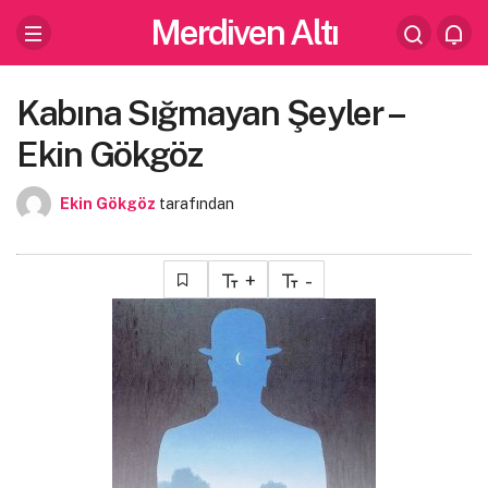
Merdiven Altı
Kabına Sığmayan Şeyler –
Ekin Gökgöz
Ekin Gökgöz
tarafından
+
-