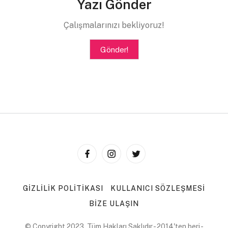
durabiliyordum. İşin ilginci kimse beni farketmiyordu.
Yazı Gönder
Böylelikle acı çeken her şeyin içini varlığımın huzuruyla
Çalışmalarınızı bekliyoruz!
doldurmaya karar verdim. Adıma umudun sesi diyenler
oldu. Tanrının ışığı diyenler oldu. Evrenin kudreti
Gönder!
diyenler oldu adıma.
Sonra bir gün her yanı kanserli bir kız çocuğu
başka bir şey söyledi. Yatağından doğrulup aynada
hastalıklı yüzüne baktı ve
merhaba, seni görüyorum
dedi.
Ona kendi gözleriyle göz kırptım.
Beni neşelendirmeye çalışıyorsun. Biliyorum.
Ona kendi soluk gülüşüyle kibarca gülümsedim.
GIZLILIK POLITIKASI
KULLANICI SÖZLEŞMESI
BIZE ULAŞIN
Teşekkür ederim ama sana ihtiyacım yok. Ölmekten
korkmuyorum.
© Copyright 2023, Tüm Hakları Saklıdır - 2014'ten beri -