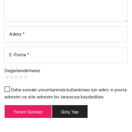
ondandır öldürmem cümleleri
ancak yaşamının şehvetine azar olmuşsun
ondandır öldürmen hatrı sayılırlaşmış hatıralarını
Adınız
*
ve bir haykırış mezardan
biraz daha şarap
E-Posta
*
ve daha daha nasılsınlar
Değerlendirmeniz
yahu ne zaman bir avuç kahveyi esirgemeyeceksin
şarapçıdan
Daha sonraki yorumlarımda kullanılması için adım, e-posta
adresim ve site adresim bu tarayıcıya kaydedilsin.
Yorum Gönder
Giriş Yap
Eren Gezer