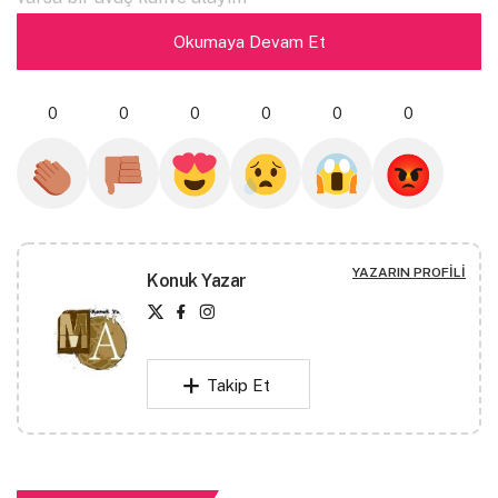
Okumaya Devam Et
ruhunla kavrulmuş olsun
sokakta ilk görüşüm seni
0
0
0
0
0
0
ya da topuklarının ilk süzülüşü mü demeliyim
hepiniz üzerinize alının bunları
zira en alıngan ben değilimdir
YAZARIN PROFILI
Konuk Yazar
hatta paltolanın üç satırı
benim fakir şarapçı olup
Takip Et
zihin yoksullarını hayatla yüzleştirmek gibi
kanayan mendil gibi