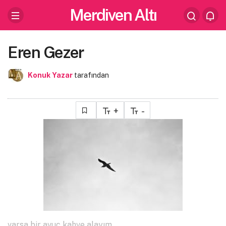
Merdiven Altı
Eren Gezer
Konuk Yazar
tarafından
+
-
varsa bir avuç kahve alayım