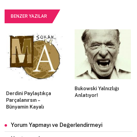
BENZER YAZILAR
Son görüntüleme:
– 8 saniye önce
-8 ay önce
Bukowski Yalnızlığı
Derdini Paylaştıkça
Anlatıyor!
Parçalanırsın –
Bünyamin Kayalı
Yorum Yapmayı ve Değerlendirmeyi