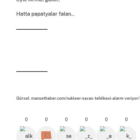
Hatta papatyalar falan…
Görsel: mansethaber.com/nukleer-savas-tehlikesi-alarm-veriyo
0
0
0
0
0
0