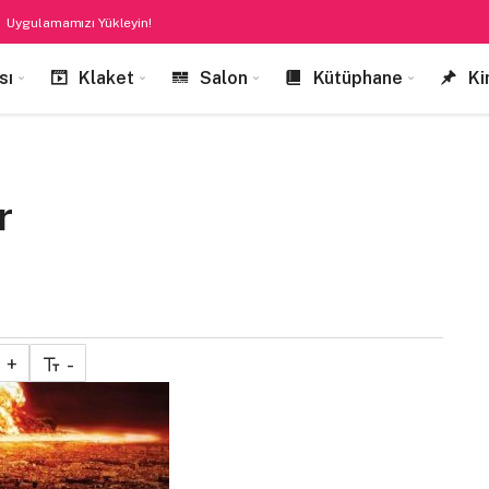
Uygulamamızı Yükleyin!
sı
Klaket
Salon
Kütüphane
Ki
r
+
-