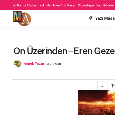
Kullanıcı Sözleşmesi
Merdiven Altı İlkeler
Bize ulaşın
Yazı Gönder
Yazı Masa
On Üzerinden – Eren Geze
Konuk Yazar
tarafından