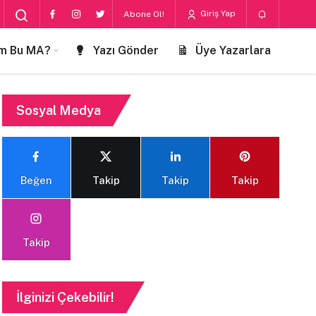
Giriş Yap
Abone Ol!
m Bu MA?
Yazı Gönder
Üye Yazarlara
Sosyal Medya
Beğen
Takip
Takip
Takip
Takip
İlginizi Çekebilir!