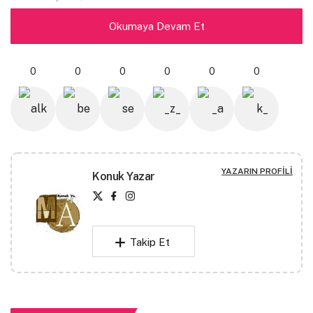
Okumaya Devam Et
Parmaklarım masmavi dalgaların arasında.
Açmak istemedim gözlerimi,
0
0
0
0
0
0
Kokusunu duyduğumda hanımellerinin.
İçime çekmek istedim son nefesini,
YAZARIN PROFILI
Sararken seni o yemyeşil buğu.
Konuk Yazar
Bıraktın gözlerinin hüznünü avuçlarıma,
Islak öylesine.
Takip Et
Yüzeye çıkmak istemedim maviliğin içinden,