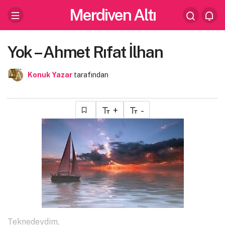
Merdiven Altı
Yok – Ahmet Rıfat İlhan
Konuk Yazar
tarafından
+
-
Teknedeydim,