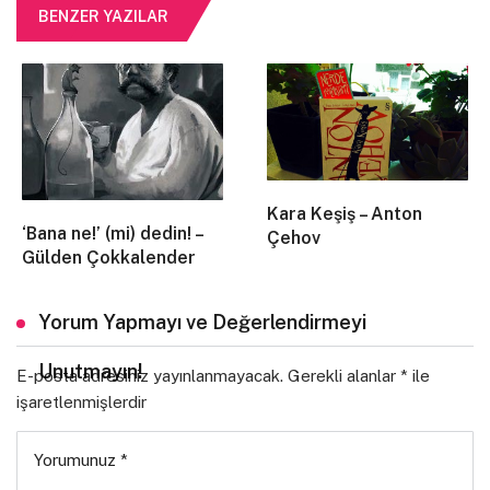
Tekrar nefes almak bile…
BENZER YAZILAR
Uzaklara çağıran ezgisini duyduğumda sesinin,
Cennetteydim.
Uyandığımda teknedeydim,
Kara Keşiş – Anton
‘Bana ne!’ (mi) dedin! –
Çehov
Kendimi içinde bulduğum sonsuzlukta.
Gülden Çokkalender
Hiçliğin renkleri yutan kara noktalarıydı,
Yorum Yapmayı ve Değerlendirmeyi
Avuçlarımın içindeki buğulu gözlerin.
Unutmayın!
E-posta adresiniz yayınlanmayacak.
Gerekli alanlar
*
ile
işaretlenmişlerdir
Yorumunuz
*
Ahmet Rıfat İlhan