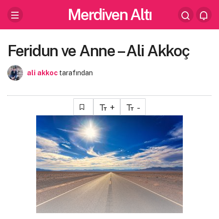
Merdiven Altı
Feridun ve Anne – Ali Akkoç
ali akkoc
tarafından
+
-