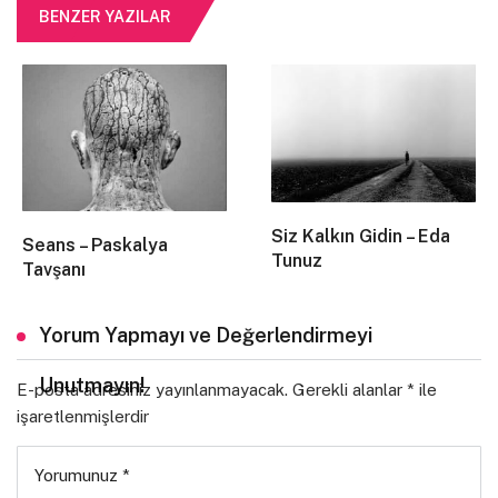
Ne başı var ne sonu anne.
BENZER YAZILAR
öyleyse sondan başla.
Sonu yaşamadım ki?
Sen ölü değil miydin.
Ölüyüm anne.
Siz Kalkın Gidin – Eda
Seans – Paskalya
Tunuz
Anlat o zaman.
Tavşanı
Neyi anne?
Yorum Yapmayı ve Değerlendirmeyi
Ölümü…
Unutmayın!
E-posta adresiniz yayınlanmayacak.
Gerekli alanlar
*
ile
Bırak da nefes alayım anne boğuluyorum.
işaretlenmişlerdir
Sigaranı yak.
Yorumunuz
*