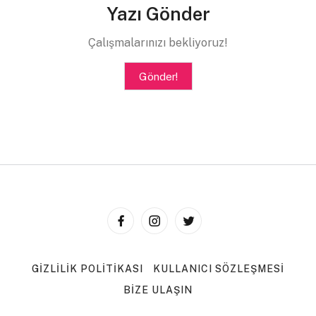
Büyüdün adam oldun.
Yazı Gönder
Askerlik benim için kocaman bir boşluk.
Çalışmalarınızı bekliyoruz!
Boşluk ne Feridun.
Gönder!
İçini dolduramadığımız.
Sen doldurdun Feridun.
Ben değil anne sen doldurdun.
O zamanlar Eda’dan ayrılmıştın. Belki boşluk bu
yüzdendir.
Eda nereden çıktı anne?
GIZLILIK POLITIKASI
KULLANICI SÖZLEŞMESI
O da mı senin için kocaman bir boşluk.
BIZE ULAŞIN
Değil anne.