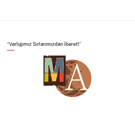
Ne çok ağlamıştık.
Bir de bana sor anne
Çay içer misin?
“Varlığımız Sırlarımızdan İbaret!”
Annem çayı koymaya gitti. Ben sigara üstüne sigaramı
yaktım.
Askerliğimi on başı olarak bir topçu alayında yaptım.
Yirmi altı yaşındaydım. Benim üstümde bir çavuş bir
teğmen bir de yüzbaşı vardı. Silahlıkta nöbette öldüm.
Dayak yedim öldüm. Aç kaldım öldüm.
Askerlik sana yaradı Feridun.
Anne benimle alay mı ediyorsun?