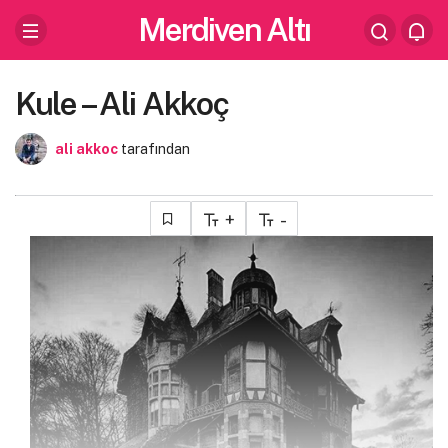
Merdiven Altı
Kule – Ali Akkoç
ali akkoc
tarafından
+
-