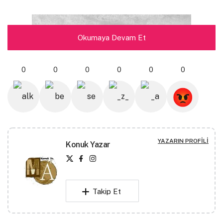
Okumaya Devam Et
0
0
0
0
0
0
YAZARIN PROFILI
Konuk Yazar
Takip Et
“Bitti.” Bu cümleyle başlar dönüşümün. Ne kadar sık