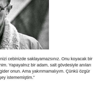
izi cebinizde saklayamazsınız. Onu koyacak bir
m. Yapayalnız bir adam, salt gövdesiyle anıları
p gider onun. Ama yakınmamalıyım. Çünkü özgür
şey istememiştim.”