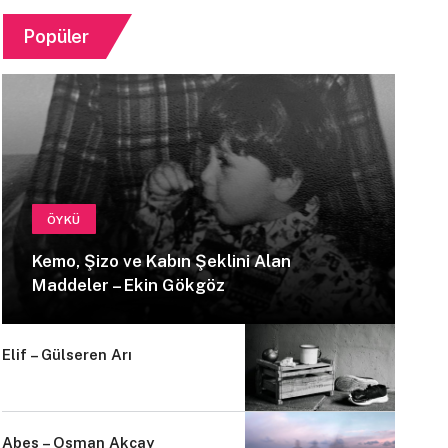
Popüler
ÖYKÜ
Kemo, Şizo ve Kabın Şeklini Alan
Maddeler – Ekin Gökgöz
Elif – Gülseren Arı
Abes – Osman Akçay