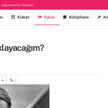
Uygulamamızı Yükleyin!
sı
Klaket
Salon
Kütüphane
Ki
klayacağım?
+
-