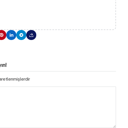
ın!
şaretlenmişlerdir