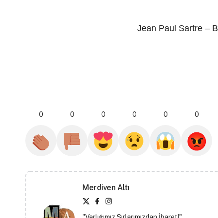
Jean Paul Sartre –
B
0
0
0
0
0
0
Merdiven Altı
"Varlığımız Sırlarımızdan İbaret!"