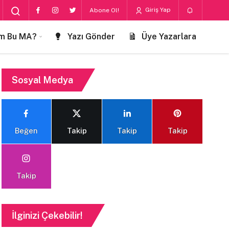
Giriş Yap
Abone Ol!
m Bu MA?
Yazı Gönder
Üye Yazarlara
Sosyal Medya
Beğen
Takip
Takip
Takip
Takip
İlginizi Çekebilir!