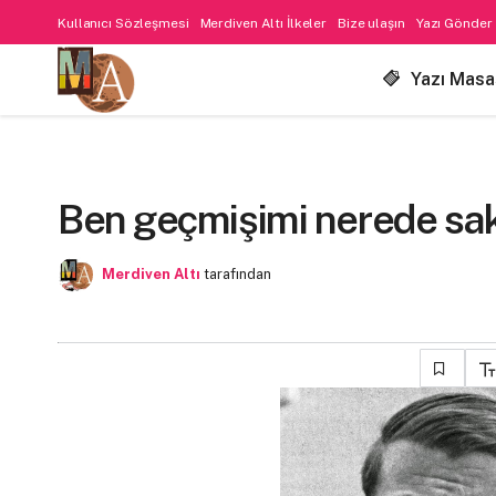
Kullanıcı Sözleşmesi
Merdiven Altı İlkeler
Bize ulaşın
Yazı Gönder
Yazı Masa
Ben geçmişimi nerede sa
Merdiven Altı
tarafından