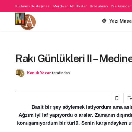
Kullanıcı Sözleşmesi
Merdiven Altı İlkeler
Bize ulaşın
Yazı Gönder
Yazı Masa
Rakı Günlükleri II – Medin
Konuk Yazar
tarafından
Basit bir şey söylemek istiyordum ama asla
Ağzım iyi laf yapıyordu o aralar. Zamanın dışın
konuşamıyordum bir türlü. Senin karşındayken u