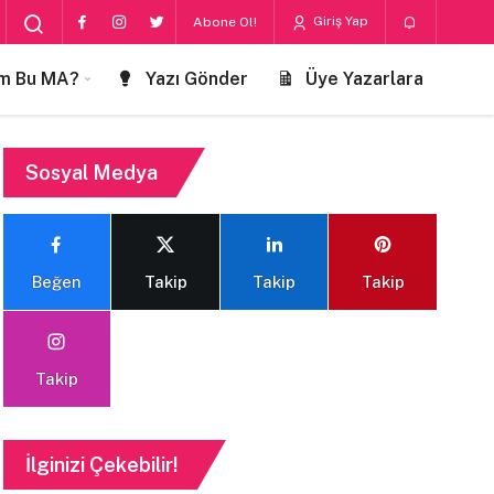
Giriş Yap
Abone Ol!
m Bu MA?
Yazı Gönder
Üye Yazarlara
Sosyal Medya
Beğen
Takip
Takip
Takip
Takip
İlginizi Çekebilir!