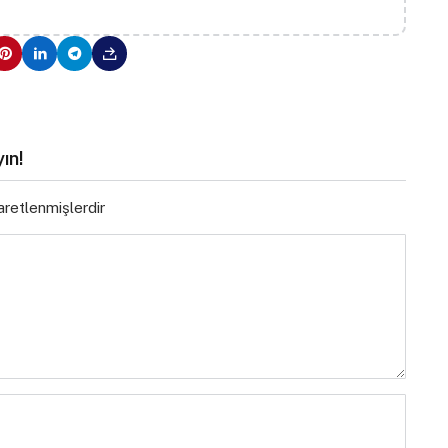
ın!
şaretlenmişlerdir