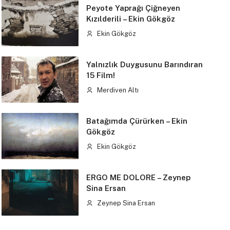
Peyote Yaprağı Çiğneyen
Kızılderili – Ekin Gökgöz
Ekin Gökgöz
Yalnızlık Duygusunu Barındıran
15 Film!
Merdiven Altı
Batağımda Çürürken – Ekin
Gökgöz
Ekin Gökgöz
ERGO ME DOLORE – Zeynep
Sina Ersan
Zeynep Sina Ersan