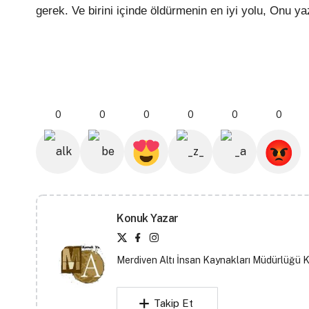
gerek. Ve birini içinde öldürmenin en iyi yolu, Onu ya
Medine 
0
0
0
0
0
0
Konuk Yazar
Merdiven Altı İnsan Kaynakları Müdürlüğü 
Takip Et