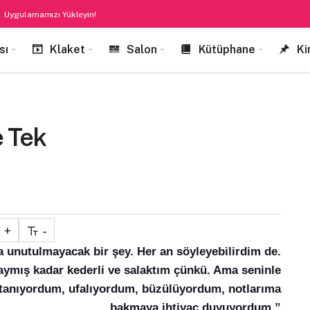
Uygulamamızı Yükleyin!
sı
Klaket
Salon
Kütüphane
Ki
e Tek
+
-
 unutulmayacak bir şey. Her an söyleyebilirdim de.
daymış kadar kederli ve salaktım çünkü. Ama seninle
tanıyordum, ufalıyordum, büzülüyordum, notlarıma
bakmaya ihtiyaç duyuyordum.”