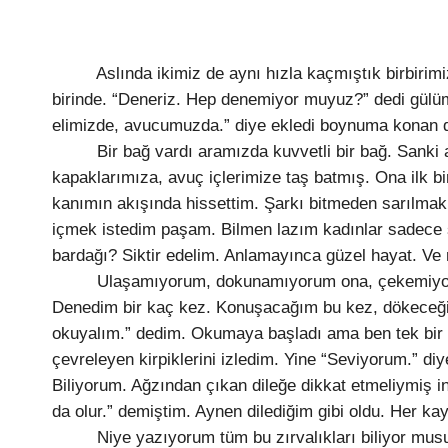
Aslında ikimiz de aynı hızla kaçmıştık birbirimizd
birinde. “Deneriz. Hep denemiyor muyuz?” dedi gül
elimizde, avucumuzda.” diye ekledi boynuma konan d
Bir bağ vardı aramızda kuvvetli bir bağ. Sanki ayn
kapaklarımıza, avuç içlerimize taş batmış. Ona ilk 
kanımın akışında hissettim. Şarkı bitmeden sarılmak,
içmek istedim paşam. Bilmen lazım kadınlar sadece s
bardağı? Siktir edelim. Anlamayınca güzel hayat. Ve ra
Ulaşamıyorum, dokunamıyorum ona, çekemiyorum
Denedim bir kaç kez. Konuşacağım bu kez, dökeceğim 
okuyalım.” dedim. Okumaya başladı ama ben tek bir har
çevreleyen kirpiklerini izledim. Yine “Seviyorum.” 
Biliyorum. Ağzından çıkan dileğe dikkat etmeliymiş i
da olur.” demiştim. Aynen dilediğim gibi oldu. Her kay
Niye yazıyorum tüm bu zırvalıkları biliyor musu