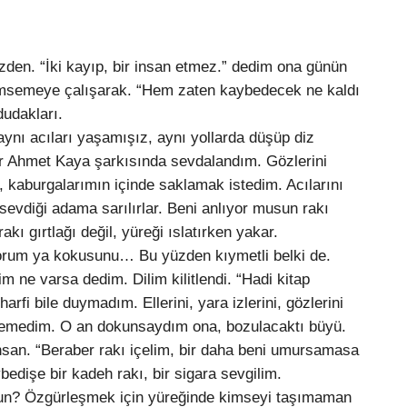
en. “İki kayıp, bir insan etmez.” dedim ona günün
ümsemeye çalışarak. “Hem zaten kaybedecek ne kaldı
udakları.
ı acıları yaşamışız, aynı yollarda düşüp diz
bir Ahmet Kaya şarkısında sevdalandım. Gözlerini
 kaburgalarımın içinde saklamak istedim. Acılarını
evdiği adama sarılırlar. Beni anlıyor musun rakı
kı gırtlağı değil, yüreği ıslatırken yakar.
 ya kokusunu… Bu yüzden kıymetli belki de.
ne varsa dedim. Dilim kilitlendi. “Hadi kitap
fi bile duymadım. Ellerini, yara izlerini, gözlerini
diyemedim. O an dokunsaydım ona, bozulacaktı büyü.
nsan. “Beraber rakı içelim, bir daha beni umursamasa
bedişe bir kadeh rakı, bir sigara sevgilim.
n? Özgürleşmek için yüreğinde kimseyi taşımaman