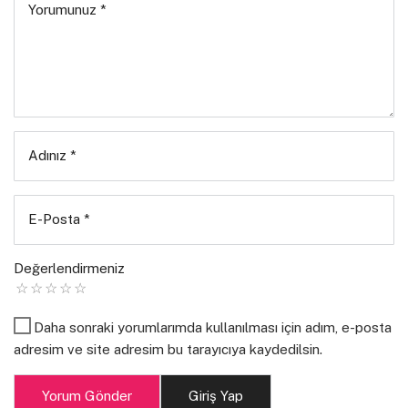
Yorumunuz
*
Bu arada, festivalin açılışı yönetmen Antoine
Fuqua’nın “The Equalizer” adlı filmi ile yapılacak.
Filmin başrol oyuncusu
Denzel
Washington
,
sinema
kariyerinden dolayı
“Donostia Ödülü”nü alacak. Festivalin resmi
bölümüne seçilen filmler ise “Altın İstiridye” için
Adınız
*
yarışacak.
E-Posta
*
Değerlendirmeniz
Kaynak: hurriyet.com
Daha sonraki yorumlarımda kullanılması için adım, e-posta
adresim ve site adresim bu tarayıcıya kaydedilsin.
Yorum Gönder
Giriş Yap