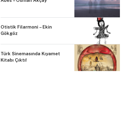
Abes – Osman Akçay
Otistik Filarmoni – Ekin
Gökgöz
Türk Sinemasında Kıyamet
Kitabı Çıktı!