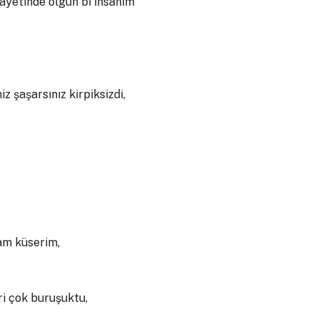
yetinde olgun bi insanım
 şaşarsınız kirpiksizdi,
am küserim,
ri çok buruşuktu,