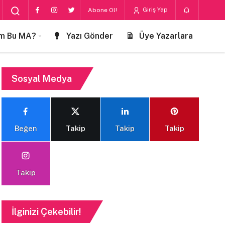
Giriş Yap
Abone Ol!
m Bu MA?
Yazı Gönder
Üye Yazarlara
Sosyal Medya
Beğen
Takip
Takip
Takip
Takip
İlginizi Çekebilir!