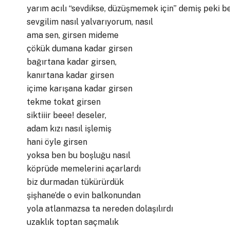
yarım acılı “sevdikse, düzüşmemek için” demiş peki b
sevgilim nasıl yalvarıyorum, nasıl
ama sen, girsen mideme
çökük dumana kadar girsen
bağırtana kadar girsen,
kanırtana kadar girsen
içime karışana kadar girsen
tekme tokat girsen
siktiiir beee! deseler,
adam kızı nasıl işlemiş
hani öyle girsen
yoksa ben bu boşluğu nasıl
köprüde memelerini açarlardı
biz durmadan tükürürdük
şişhane’de o evin balkonundan
yola atlanmazsa ta nereden dolaşılırdı
uzaklık toptan saçmalık