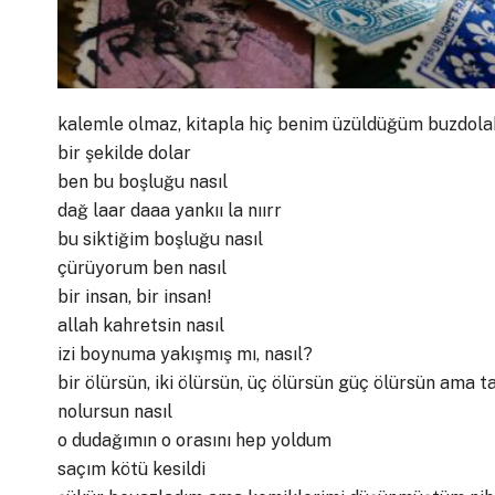
kalemle olmaz, kitapla hiç benim üzüldüğüm buzdolab
bir şekilde dolar
ben bu boşluğu nasıl
dağ laar daaa yankıı la nıırr
bu siktiğim boşluğu nasıl
çürüyorum ben nasıl
bir insan, bir insan!
allah kahretsin nasıl
izi boynuma yakışmış mı, nasıl?
bir ölürsün, iki ölürsün, üç ölürsün güç ölürsün ama 
nolursun nasıl
o dudağımın o orasını hep yoldum
saçım kötü kesildi