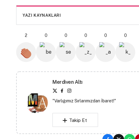
YAZI KAYNAKLARI
2
0
0
0
0
0
Merdiven Altı
"Varlığımız Sırlarımızdan İbaret!"
Takip Et