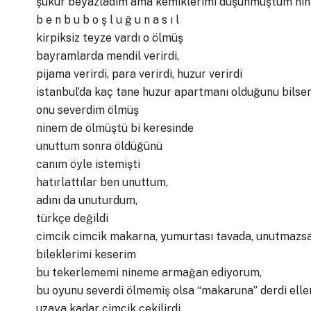
şükür beyazladım ama kemiklerimi düşünmüştüm niha
b e n b u b o ş l u ğ u n a s ı l
kirpiksiz teyze vardı o ölmüş
bayramlarda mendil verirdi,
pijama verirdi, para verirdi, huzur verirdi
istanbul’da kaç tane huzur apartmanı olduğunu bilseniz
onu severdim ölmüş
ninem de ölmüştü bi keresinde
unuttum sonra öldüğünü
canım öyle istemişti
hatırlattılar ben unuttum,
adını da unuturdum,
türkçe değildi
cimcik cimcik makarna, yumurtası tavada, unutmazs
bileklerimi keserim
bu tekerlememi nineme armağan ediyorum,
bu oyunu severdi ölmemiş olsa “makaruna” derdi elle
uzaya kadar cimcik çekilirdi