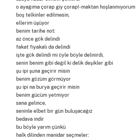
o ayağıma çorap giy çorap!-maktan hoşlanmıyorum
boş telkinler edilmesin,
ellerim üşüyor
benim tarihe not:
az önce gök delindi
fakat fiyakalı da delindi
işte gök delindi mi öyle böyle delinirdi,
senin benim gibi değil ki delik deşikler gibi
şu ipi şuna geçirir misin
benim gözüm görmüyor
şu ipi na burya geçirir misin
benim gücüm yetmiyor
sana gelince,
seninle elbet bir gün buluşacağız
bedava indir
bu böyle yarım çünkü
halk dilinden manidar seçmeler: