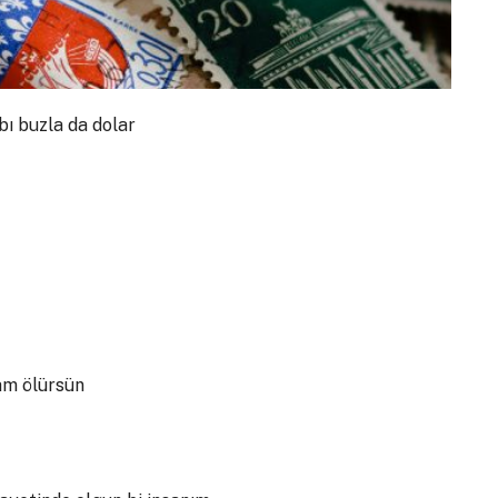
ı buzla da dolar
tam ölürsün