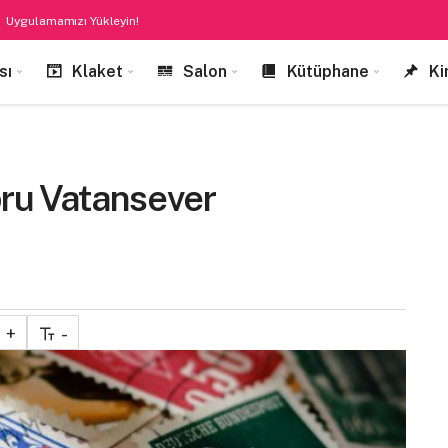
Uygulamamızı Yükleyin!
sı
Klaket
Salon
Kütüphane
Ki
bru Vatansever
+
-