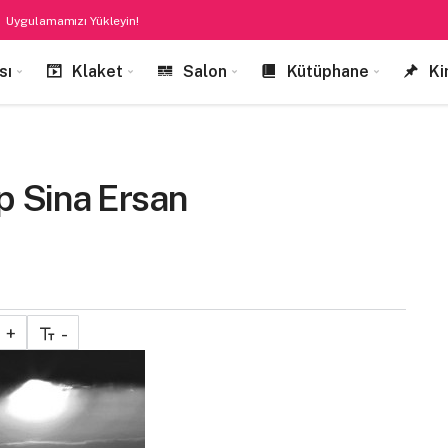
Uygulamamızı Yükleyin!
sı
Klaket
Salon
Kütüphane
Ki
p Sina Ersan
+
-