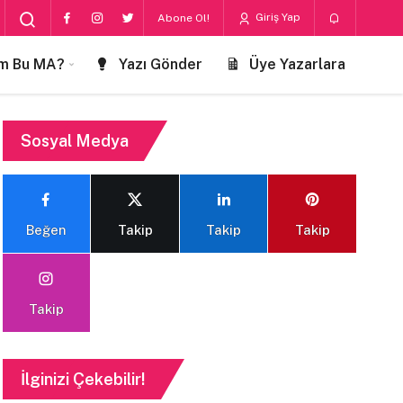
Giriş Yap
Abone Ol!
m Bu MA?
Yazı Gönder
Üye Yazarlara
Sosyal Medya
Beğen
Takip
Takip
Takip
Takip
İlginizi Çekebilir!