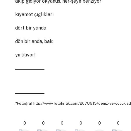
akıp gidiyor okyanus, her-şeye benziyor
kıyamet çığlıkları
dört bir yanda
dön bir anda, bak:
yırtılıyor!
*
Fotoğraf http://www.fotokritik.com/2078613/deniz-ve-cocuk adre
0
0
0
0
0
0