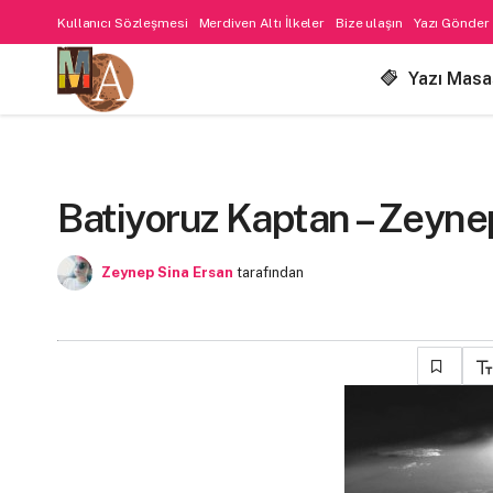
Kullanıcı Sözleşmesi
Merdiven Altı İlkeler
Bize ulaşın
Yazı Gönder
Yazı Masa
Batiyoruz Kaptan – Zeyne
Zeynep Sina Ersan
tarafından