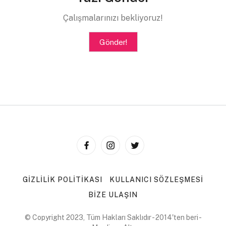
kaçarız bu şehrin ışıklarından
Çalışmalarınızı bekliyoruz!
bahane olur gürültüler.
Gönder!
bitse bile bu şehrin gürültüsü
kendi gürültümden kaçabilir miyim sanıyorsun.
gel işte yürüyelim
uyuşturur belki düşüncelerim
hayallerimden fırsat kalmaz, etrafımdaki sesleri
duymaya
GIZLILIK POLITIKASI
KULLANICI SÖZLEŞMESI
gel işte durma öyle, katıl bana.
BIZE ULAŞIN
en kötü ne gelebilir başımıza
© Copyright 2023, Tüm Hakları Saklıdır - 2014'ten beri -