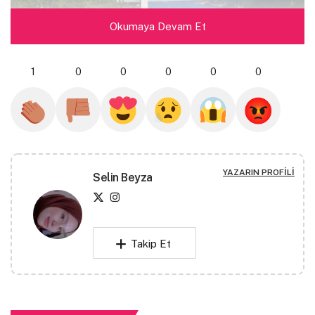
Okumaya Devam Et
1
0
0
0
0
0
gidelim işte
kimsenin olmadığı bir yerlere
YAZARIN PROFILI
Selin Beyza
sorgusuz sualsiz oturacağımız,
kimsenin yargılamayacağı bir şehire.
Takip Et
yalınayak dolaşalım tüm sokakları
canımız ne isterse onu yapalım.