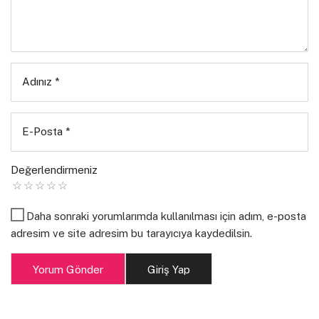
gezelim orada burada
yürüyelim hiç durmadan
Adınız
*
takılalım taşlara,
yara bere olsun her yanımız.
E-Posta
*
ne önemi var acıların
Değerlendirmeniz
zaten yeterince yormadı mı insanlar.
Daha sonraki yorumlarımda kullanılması için adım, e-posta
adresim ve site adresim bu tarayıcıya kaydedilsin.
durma öyle, yorulmak yok.
Yorum Gönder
Giriş Yap
hızımızı kesmeden devam edelim
korkma elbet görür birileri