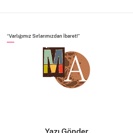
gözlerimizdeki ışıltıyı, yüreğimizdeki heyecanı
hadi gel durma öyle
“Varlığımız Sırlarımızdan İbaret!”
yürüyelim bilmediğimiz yollarda
nereye gideceğimizi bilmeden, sadece gidelim.
elbet varır yollarımız bir yerlere
belki şans eseri tanışırız kalbi güzel birileriyle.
ne zarar çıkar yürümekten
gel, belki biraz kafamız dağılır
Yazı Gönder