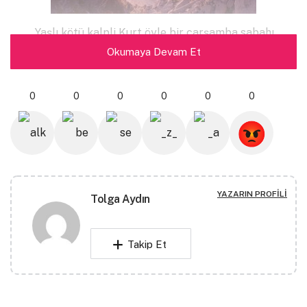
Yaşlı kötü kalpli Kurt öyle bir çarşamba sabahı
öldü. Özel bir gün değildi. Ne yaz hasadı kutlanıyordu ne
Okumaya Devam Et
ülker fırtınasının son günüydü, ne de kutsaldı. Yağmur
bile yağmadı. Kara Orman’da bir köknarın gölgesine
0
0
0
0
0
0
çekildi ve kasları gerilirken ulumadan, sessizce nefesi
bedeninden süzüldü. Ertesi gün cenazesini defnetmek
için toplanan kısır topluluğun içinde Kırmızı Başlıklı Kız
da vardı.
Vlad Tepeş genzini temizleyip beyaz kefene
YAZARIN PROFILI
Tolga Aydın
sarılmış kemikli bedeni defnetmeden önce bir şeyler
söylemek istedi: “Ah onurlu ölünün yüce dostu İsa
efendimiz, onu Aziz Peter’in kapısına taşırken bütün
Takip Et
acılarından azad eyle ve… Ah, üzgünüm uzun zamandır
bu tip şeylerle uğraşmadım. En son gittiğim,
ahretliğimin cenazesi asırlar önce Edirne’deydi ve