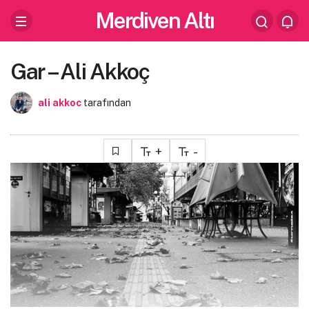
Merdiven Altı
Gar – Ali Akkoç
ali akkoc
tarafından
+
-