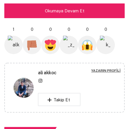
Haziran ayının ortaları. Akşamüstü. Güneş gökyüzünü
Okumaya Devam Et
geç terk ettiğinden karanlık bile çökmemişti. Biraz da
heyecan basmıştı beni. Henüz yirmi yedi yaşındaydım.
Esmer tenli bir gençtim. Bıyıklarım bile vardı. O gece
1
0
0
0
0
0
uzun zamandan beri görmediğim bir kadınla
buluşacaktım.
İşten sonra tren garına doğru yürümeye başladım.
Küçük bir kasabada memur olarak çalışıyordum.
YAZARIN PROFILI
Çalıştığım işin bana göre olmadığını benim dışımda
ali akkoc
herkes söylüyor, çalışmak zorunda olduğumu
bildiğimden bunun altını çok kurcalamamaya
çalışıyorum. Oldum olası kitapları ve filmleri
Takip Et
sevmişimdir. Kibar biriyim, ince yani. Kıramam kimseleri.
Rakı içerken hüzünlenirim herkes gibi. Ve herkes gibi
kahkaha ile gülmesini de çok severim. Tren garına
doğru dut ağaçlarıyla çevrili bir yoldan yürürüm.