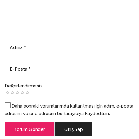
ve de Zeki Müren çalmalı mümkünse arkadan
yıldızlar kalkın martısız vapurlar üstünde dumansın
sen kalma yanımda, biz kalkalım
dayanamam tekrar sevdalanmaya.
Adınız
*
E-Posta
*
Zeynep Sina ERSAN
Değerlendirmeniz
Daha sonraki yorumlarımda kullanılması için adım, e-posta
Görsel: kapakresimlerisuite.blogspot.com.tr
adresim ve site adresim bu tarayıcıya kaydedilsin.
Yorum Gönder
Giriş Yap