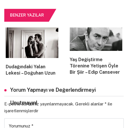
saçların…
BENZER YAZILAR
hep durur tam da kalbimin ortasında kapkara
yaşanmışlıklarla
salıp savurduğumuz onca kahkaha
şimdi son koz vurulmuş gibi son elde rakipten
Yaş Değiştirme
sensiz bu boş sokak ortasında
Törenine Yetişen Öyle
Dudağındaki Yalan
Bir Şiir – Edip Cansever
Lekesi – Doğuhan Uzun
tütün sarmaya yorgun parmaklarla kırışmış az buz
Yorum Yapmayı ve Değerlendirmeyi
eklemek gerek bazen, rakıya gidelim efendim
Unutmayın!
rakı ve balığa
E-posta adresiniz yayınlanmayacak.
Gerekli alanlar
*
ile
işaretlenmişlerdir
balık ve yalnızlığa görelim tüm şişelerin dibini
Yorumunuz
*