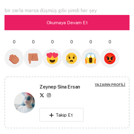
bir zarla marsa düşmüş gibi şimdi her şey
Okumaya Devam Et
sensiz bu boş evin ortasında
bir paket sigara ve birayla gelen imgeler
0
0
0
0
0
0
çağırmıyor artık kimse sevdamızı bir mekana
çığırmıyor artık martılar yalnızların doluştuğu bir vapur
üzerinde
YAZARIN PROFILI
Zeynep Sina Ersan
tek tek kepenklerini kapatıyor kırıklarla dolu
meyhaneler Nevizade’nin en kuytu köşelerinde
ve dolunay ilelebet kaybolur gökyüzünden, eş vakitli bir
Takip Et
ayrılış
senin yüzün kaybolur beli kırık hatıralarda ama