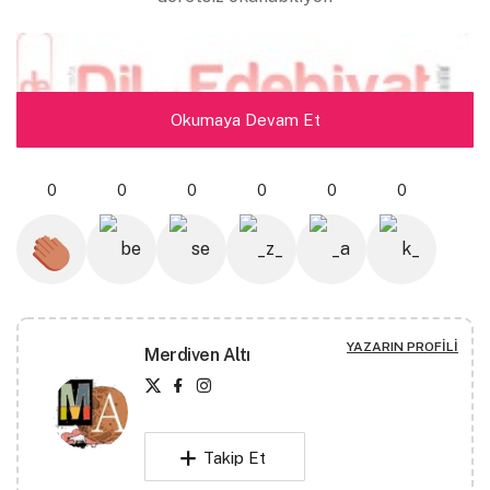
Okumaya Devam Et
0
0
0
0
0
0
YAZARIN PROFILI
Merdiven Altı
Takip Et