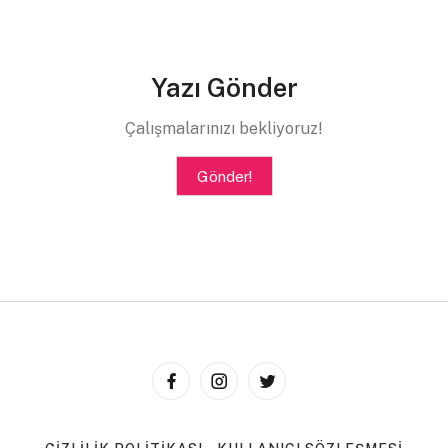
Altına Yüz Vermeyenlerin Çağı: Altın Çağ -II-
–
makale
–
•
Zafer Acar
Yazı Gönder
Temelinde Evrensel İyi Erdemi Bulunmayan Akıl,
Çalışmalarınızı bekliyoruz!
Kötülükten Arınabilir mi?
–
makale-
•
Lütfi Bergen
Alp Er Tona ve Efrasiyab Aynı Şahsiyet Değiller
–
Gönder!
inceleme-
•
Kamil Hüseynoğlu
Neşet Ertaş’ın ‘Garip’liği: “Bir Ayrılık, Bir Yoksulluk, Biri
de Ölüm”
–
deneme-
•
Sami Uluğ
Mikayıl Müşfik (Mikayıl Müfiq)
–
inceleme-
•
Ramile Şıhlı
(Şıxlı)
Ayasuluğ’da Sıkılgan Zamana Tarihî/Manevi Soluk
–
gezi-
•
Mehtap Altan