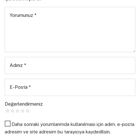
verdi.
Yorumunuz
*
Eylül 2022
Dil ve Edebiyat
’ta yer alan metinler şu
şekilde sıralanıyor:
Malazgirt’le Kocatepe Arasında
-giriş yazısı-
•
Üzeyir
İlbak
Adınız
*
Geç Gelen Ölüm Karşısında Sancılanma
–
şiir
–
•
İlhan
Kurt
E-Posta
*
Yaşadıkça İnsan
–
şiir
–
•
Nurettin Durman
Değerlendirmeniz
Ne Olur
–
şiir
–
•
Mehmet Baş
Daktilo
–
şiir-
•
Murat Ertaş
Daha sonraki yorumlarımda kullanılması için adım, e-posta
adresim ve site adresim bu tarayıcıya kaydedilsin.
Onyedi
–
şiir
–
•
Sinem Âzâde