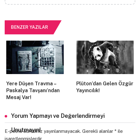
BENZER YAZILAR
Üzeyir İlbak, “Malazgirt’le Kocatepe
Arasında”
başlıklı giriş yazısında, zaferin 100.
yılında Malazgirt’ten bu yana meydana gelen
Türkiye birikiminin daha iyi anlaşılması
Yere Düşen Travma –
Plüton’dan Gelen Özgür
gerektiğini anlatarak,
“İki büyük mücadelenin
Paskalya Tavşanı’ndan
Yayıncılık!
yıldönümünde üç asırdır koptuğumuz,
Mesaj Var!
koparıldığımız büyük medeniyetin izlerine
yeniden bakmak ve o kadim izleri örten ihanet
Yorum Yapmayı ve Değerlendirmeyi
perdelerini aralamak, tarih ve medeniyetimiz,
geleneğimiz, kültür ve medeniyetimizle
Unutmayın!
E-posta adresiniz yayınlanmayacak.
Gerekli alanlar
*
ile
yeniden buluşmak zorundayız.”
ifadelerine yer
işaretlenmişlerdir