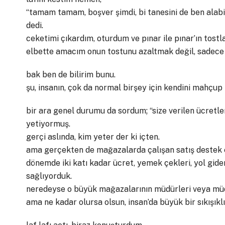
“tamam tamam, boşver şimdi, bi tanesini de ben alabil
dedi.
ceketimi çıkardım, oturdum ve pınar ile pınar’ın tost
elbette amacım onun tostunu azaltmak değil, sadece k
bak ben de bilirim bunu.
şu, insanın, çok da normal birşey için kendini mahçu
bir ara genel durumu da sordum; “size verilen ücretl
yetiyormuş.
gerçi aslında, kim yeter der ki içten.
ama gerçekten de mağazalarda çalışan satış destek e
dönemde iki katı kadar ücret, yemek çekleri, yol gider
sağlıyorduk.
neredeyse o büyük mağazalarının müdürleri veya müdür
ama ne kadar olursa olsun, insan’da büyük bir sıkışık