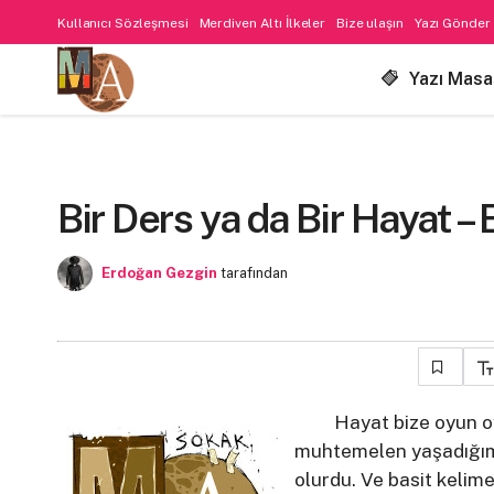
Kullanıcı Sözleşmesi
Merdiven Altı İlkeler
Bize ulaşın
Yazı Gönder
Yazı Masa
Bir Ders ya da Bir Hayat 
Erdoğan Gezgin
tarafından
Hayat bize oyun oynuy
muhtemelen yaşadığımız
olurdu. Ve basit kelim