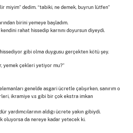
ir miyim” dedim. “tabiki, ne demek, buyrun lütfen”
larından birini yemeye başladım.
endini rahat hissedip karnını doyursun diyeydi.
p hissediyor gibi olma duygusu gerçekten kötü şey.
er, yemek çekleri yetiyor mu?”
lemanları genelde asgari ücretle çalışırken, sanırım o
leri, ikramiye v.s gibi bir çok ekstra imkan
 yardımcılarının aldığı ücrete yakın gibiydi.
lık oluyorsa da nereye kadar yetecek ki.