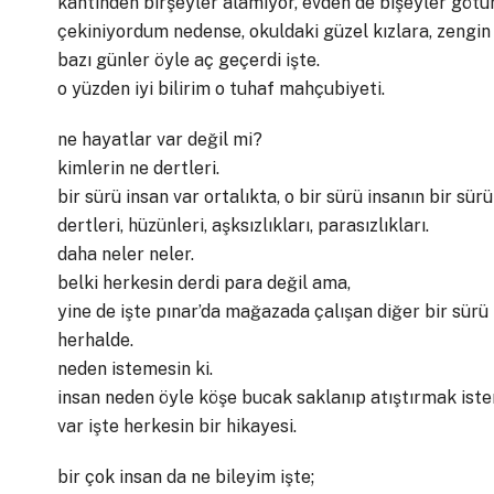
kantinden birşeyler alamıyor, evden de bişeyler gö
çekiniyordum nedense, okuldaki güzel kızlara, zengin
bazı günler öyle aç geçerdi işte.
o yüzden iyi bilirim o tuhaf mahçubiyeti.
ne hayatlar var değil mi?
kimlerin ne dertleri.
bir sürü insan var ortalıkta, o bir sürü insanın bir sürü
dertleri, hüzünleri, aşksızlıkları, parasızlıkları.
daha neler neler.
belki herkesin derdi para değil ama,
yine de işte pınar’da mağazada çalışan diğer bir sürü 
herhalde.
neden istemesin ki.
insan neden öyle köşe bucak saklanıp atıştırmak ister
var işte herkesin bir hikayesi.
bir çok insan da ne bileyim işte;