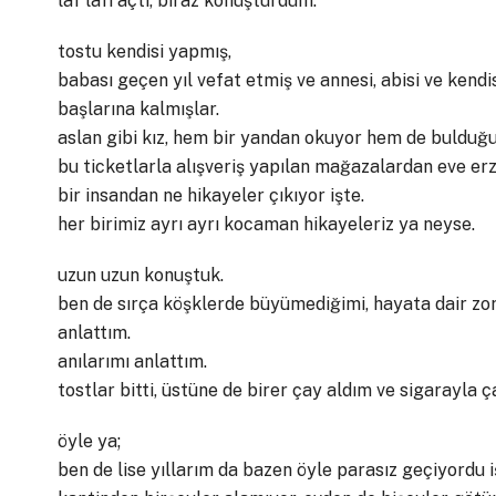
laf lafı açtı, biraz konuşturdum.
tostu kendisi yapmış,
babası geçen yıl vefat etmiş ve annesi, abisi ve kendi
başlarına kalmışlar.
aslan gibi kız, hem bir yandan okuyor hem de bulduğu b
bu ticketlarla alışveriş yapılan mağazalardan eve er
bir insandan ne hikayeler çıkıyor işte.
her birimiz ayrı ayrı kocaman hikayeleriz ya neyse.
uzun uzun konuştuk.
ben de sırça köşklerde büyümediğimi, hayata dair zo
anlattım.
anılarımı anlattım.
tostlar bitti, üstüne de birer çay aldım ve sigarayla ça
öyle ya;
ben de lise yıllarım da bazen öyle parasız geçiyordu i