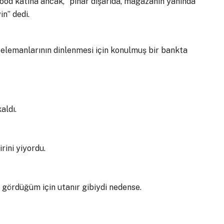
ood katına ancak, “pınar dışarıda, mağazanın yanında
n” dedi.
lemanlarının dinlenmesi için konulmuş bir bankta
aldı.
rini yiyordu.
ni gördüğüm için utanır gibiydi nedense.