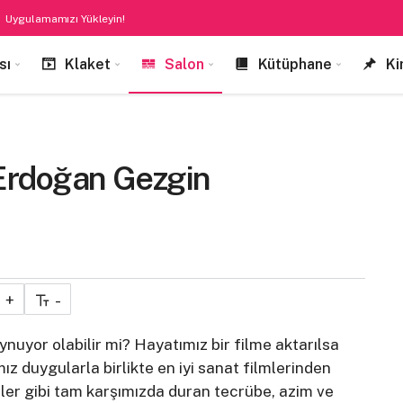
Uygulamamızı Yükleyin!
sı
Klaket
Salon
Kütüphane
Ki
– Erdoğan Gezgin
+
-
or olabilir mi? Hayatımız bir filme aktarılsa
 duygularla birlikte en iyi sanat filmlerinden
eler gibi tam karşımızda duran tecrübe, azim ve