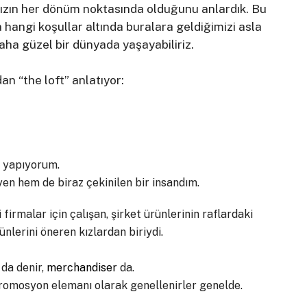
mızın her dönüm noktasında olduğunu anlardık. Bu
 hangi koşullar altında buralara geldiğimizi asla
ha güzel bir dünyada yaşayabiliriz.
an “the loft” anlatıyor:
v yapıyorum.
eyen hem de biraz çekinilen bir insandım.
rmalar için çalışan, şirket ürünlerinin raflardaki
nlerini öneren kızlardan biriydi.
 da denir,
merchandiser
da.
romosyon elemanı olarak genellenirler genelde.