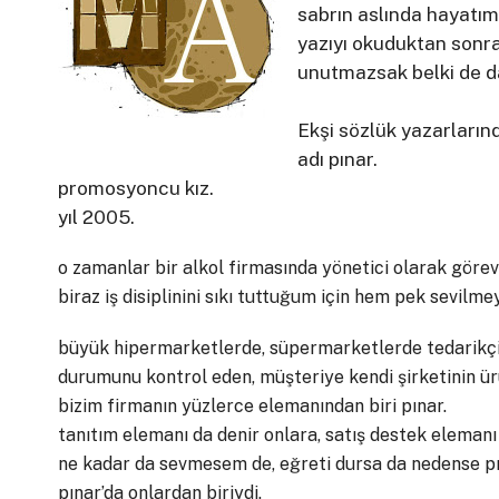
sabrın aslında hayatı
yazıyı okuduktan sonra
unutmazsak belki de da
Ekşi sözlük yazarlarınd
adı pınar.
promosyoncu kız.
yıl 2005.
o zamanlar bir alkol firmasında yönetici olarak göre
biraz iş disiplinini sıkı tuttuğum için hem pek sevilm
büyük hipermarketlerde, süpermarketlerde tedarikçi fi
durumunu kontrol eden, müşteriye kendi şirketinin ürü
bizim firmanın yüzlerce elemanından biri pınar.
tanıtım elemanı da denir onlara, satış destek elemanı
ne kadar da sevmesem de, eğreti dursa da nedense p
pınar’da onlardan biriydi.