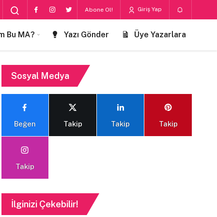
Giriş Yap
Abone Ol!
m Bu MA?
Yazı Gönder
Üye Yazarlara
Sosyal Medya
Beğen
Takip
Takip
Takip
Takip
İlginizi Çekebilir!