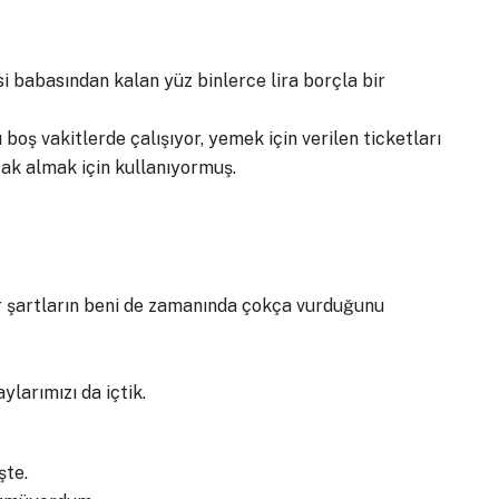
si babasından kalan yüz binlerce lira borçla bir
oş vakitlerde çalışıyor, yemek için verilen ticketları
zak almak için kullanıyormuş.
r şartların beni de zamanında çokça vurduğunu
ylarımızı da içtik.
şte.