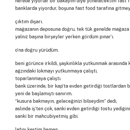
nerede yiyorlar bir bakayım diye yönelecektim fast f
banklarda yiyordur, boşuna fast food tarafına gitmeyi
çıktım dışarı.
mağazanın deposuna doğru, tek tük genelde mağaza e
yalnız başına birşeyler yerken gördüm pınar’ı.
o’na doğru yürüdüm.
beni görünce irkildi, şaşkınlıkla yutkunmak arasında k
ağzındaki lokmayı yutkunmaya çalıştı,
toparlanmaya çalıştı.
bank üzerinde, bir kap’ta evden getirdiği tostlardan bi
yeni de başlamıştı sanırım.
“kusura bakmayın, geleceğinizi bilseydim” dedi,
aslında iş’ten çok, sanki evden getirdiği tostu yediği
sanki bir mahcubiyetmiş gibi.
lafını kestim hemen,