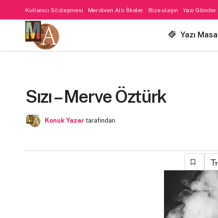
Kullanıcı Sözleşmesi
Merdiven Altı İlkeler
Bize ulaşın
Yazı Gönder
Yazı Masa
Sızı – Merve Öztürk
Konuk Yazar
tarafından