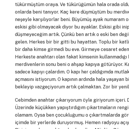
tükürmüştüm oraya. Ve tükürüğümün hala orada oldu
onlarda beni tanıyor. Kaç kere düşmüştüm bu merdive
neşeyle karşılıyorlar beni. Büyümüş ayak numaram onla
eskisi gibi olmayacak diyor bu ayaklar. Eskisi gibi in
düşmeyeceğim artık. Çünkü ben artık o eski ben değ
gelen. Herkes bir bir gitti bu hayattan. Toplu bir ka
bir daha kimse girmedi bu eve. Girmeye cesaret edem
Herkeste anahtarı olan fakat kimsenin kullanmadığı bi
merdivenlerin sonu beni o ahşap kapıya götürüyor. K
sadece kapıyı çalardım. O kapı her çaldığımda mutlaka 
açmasını istiyorum. O kapının ardında hala yaşayan b
bekleyip vazgeçiyorum artık çalmaktan. Zor bir yenil
Cebimden anahtar çıkarıyorum öyle giriyorum içeri. 
Üzerinde küçükken yapıştırdığım çıkartmaların rengi
olamam. Oysa ben çocukluğumu o çıkartmalarda görü
içimde bir yerlerde duruyormuş. Hemen radyoyu açıyo