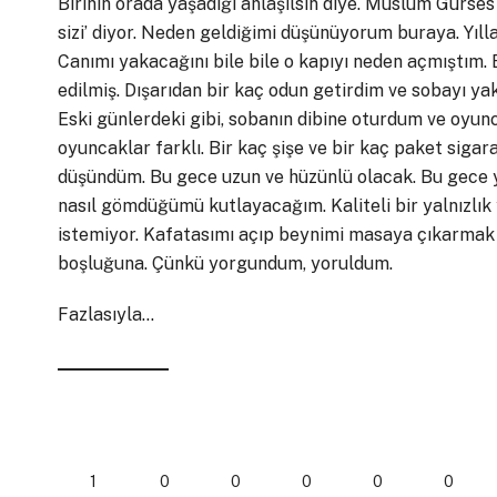
Birinin orada yaşadığı anlaşılsın diye. Müslüm Gürses 
sizi’ diyor. Neden geldiğimi düşünüyorum buraya. Yıl
Canımı yakacağını bile bile o kapıyı neden açmıştım. 
edilmiş. Dışarıdan bir kaç odun getirdim ve sobayı y
Eski günlerdeki gibi, sobanın dibine oturdum ve oyun
oyuncaklar farklı. Bir kaç şişe ve bir kaç paket siga
düşündüm. Bu gece uzun ve hüzünlü olacak. Bu gece y
nasıl gömdüğümü kutlayacağım. Kaliteli bir yalnızl
istemiyor. Kafatasımı açıp beynimi masaya çıkarmak 
boşluğuna. Çünkü yorgundum, yoruldum.
Fazlasıyla…
1
0
0
0
0
0