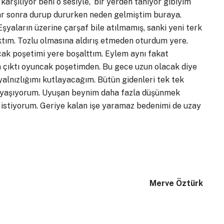
karşılıyor beni o sesiyle, ‘bir yerden tanıyor gibiyim
lar sonra durup dururken neden gelmiştim buraya.
Eşyaların üzerine çarşaf bile atılmamış, sanki yeni terk
aktım. Tozlu olmasına aldırış etmeden oturdum yere.
cak poşetimi yere boşalttım. Eylem aynı fakat
ra çıktı oyuncak poşetimden. Bu gece uzun olacak diye
alnızlığımı kutlayacağım. Bütün gidenleri tek tek
ık yaşıyorum. Uyuşan beynim daha fazla düşünmek
istiyorum. Geriye kalan işe yaramaz bedenimi de uzay
Merve Öztürk