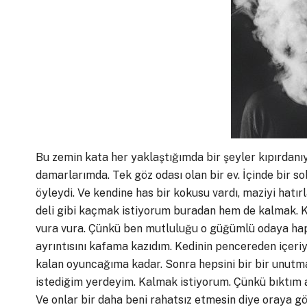
Bu zemin kata her yaklaştığımda bir şeyler kıpırdanıy
damarlarımda. Tek göz odası olan bir ev. İçinde bir s
öyleydi. Ve kendine has bir kokusu vardı, maziyi hat
deli gibi kaçmak istiyorum buradan hem de kalmak. 
vura vura. Çünkü ben mutluluğu o güğümlü odaya haps
ayrıntısını kafama kazıdım. Kedinin pencereden içeriy
kalan oyuncağıma kadar. Sonra hepsini bir bir unutma
istediğim yerdeyim. Kalmak istiyorum. Çünkü bıktım ar
Ve onlar bir daha beni rahatsız etmesin diye oraya 