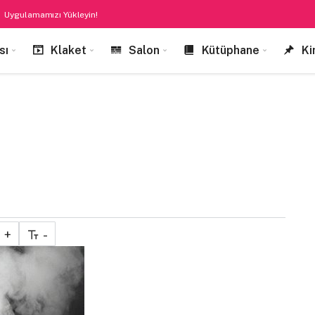
Uygulamamızı Yükleyin!
sı
Klaket
Salon
Kütüphane
Ki
+
-