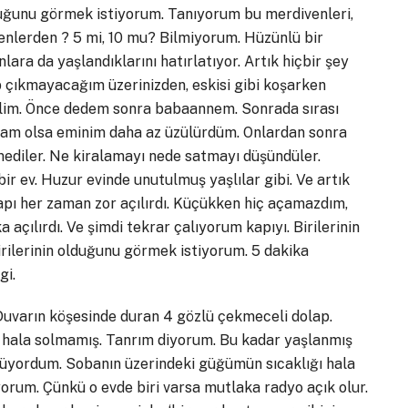
ğunu görmek istiyorum. Tanıyorum bu merdivenleri,
nlerden ? 5 mi, 10 mu? Bilmiyorum. Hüzünlü bir
ra da yaşlandıklarını hatırlatıyor. Artık hiçbir şey
ip çıkmayacağım üzerinizden, eskisi gibi koşarken
ilim. Önce dedem sonra babaannem. Sonrada sırası
tliam olsa eminim daha az üzülürdüm. Onlardan sonra
ediler. Ne kiralamayı nede satmayı düşündüler.
r ev. Huzur evinde unutulmuş yaşlılar gibi. Ve artık
apı her zaman zor açılırdı. Küçükken hiç açamazdım,
açılırdı. Ve şimdi tekrar çalıyorum kapıyı. Birilerinin
irilerinin olduğunu görmek istiyorum. 5 dakika
gi.
Duvarın köşesinde duran 4 gözlü çekmeceli dolap.
 hala solmamış. Tanrım diyorum. Bu kadar yaşlanmış
yordum. Sobanın üzerindeki güğümün sıcaklığı hala
rum. Çünkü o evde biri varsa mutlaka radyo açık olur.