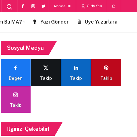
Giriş Yap
Abone Ol!
m Bu MA?
Yazı Gönder
Üye Yazarlara
Sosyal Medya
Beğen
Takip
Takip
Takip
Takip
İlginizi Çekebilir!