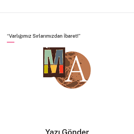
bekleyeceğim, sonra da çekinmeden konuşacağım
çünkü özgüvenim iyi durumda, özgüvenimi yitirmeden
konuşacağım.”
“Umarım konuşursun Şevket, durumu bana anlatırsın.”
“Varlığımız Sırlarımızdan İbaret!”
Şevket kararını vermiş, abayı yaktığı kıza durumu
anlatacaktı, bir buçuk saat sınıfın kapısında pinekledi,
dersin bitmesini bekledi. Nihayetinde kız dersten çıkmış,
Şevket kızla konuşacağı anı kollamaya başlamıştı.
Kız yalnız başına fakültenin önünde yürüyordu, Şevket
kıza doğru yürüyüp, âşkını anlatmak üzereyken bir
gürültü işitildi.
Yazı Gönder