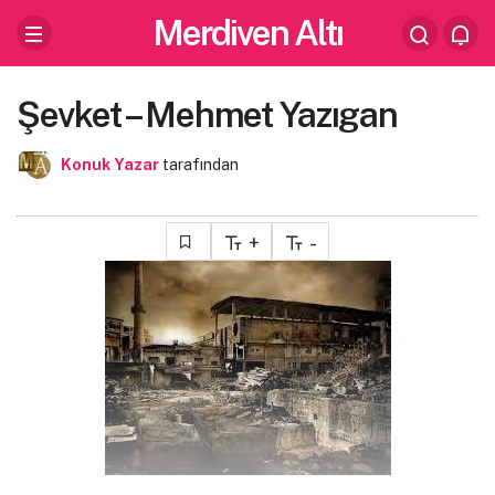
Merdiven Altı
Şevket – Mehmet Yazıgan
Konuk Yazar
tarafından
+
-