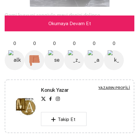
Gemi kurşuni rengiyle mavi denizi delince,
Okumaya Devam Et
Yaklaşarak Filistin’in kumlarına,
Hüznü tebessüm dekoruyla süsleyen çocukları
0
0
0
0
0
0
bombalamaya..
İlkin bir ses, kan dolu ağzı Akdeniz’in.
Ölüm karanlık değil, yeşil.
YAZARIN PROFILI
Konuk Yazar
İbrahim Hakkı Öztürk
Takip Et