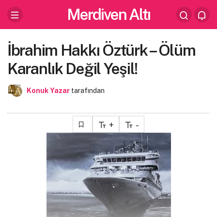
Merdiven Altı
İbrahim Hakkı Öztürk – Ölüm
Karanlık Değil Yeşil!
Konuk Yazar
tarafından
+
-