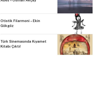
Abes – Osman Akçay
Otistik Filarmoni – Ekin
Gökgöz
Türk Sinemasında Kıyamet
Kitabı Çıktı!