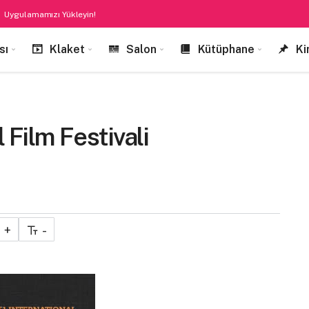
Uygulamamızı Yükleyin!
sı
Klaket
Salon
Kütüphane
Ki
 Film Festivali
+
-