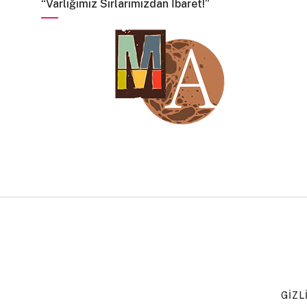
“Varlığımız Sırlarımızdan İbaret!”
GIZL