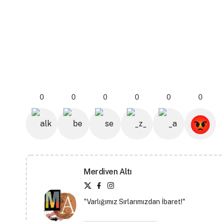
0
0
0
0
0
0
Merdiven Altı
"Varlığımız Sırlarımızdan İbaret!"