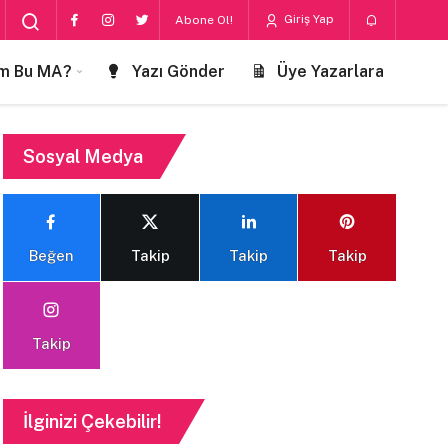
Giriş Yap
Abone Ol!
m Bu MA?
Yazı Gönder
Üye Yazarlara
Sosyal Medya
Beğen
Takip
Takip
Takip
Takip
İlginizi Çekebilir!