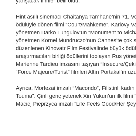
yarışacak filmler belli oldu.
Hint asıllı sinemacı Chaitanya Tamhane’nin 71. Ve
ödülüyle dönen filmi “Court/Mahkeme”, Karlovy Va
yönetmen Darko Lungulov’un “Monument to Micha
yönetmen Kornel Mundruczo’nun Cannes’te çok ses
düzenlenen Kinovatr Film Festivalinde büyük ödül, e
araştırmacıları birliği ödüllerini toplayan Rus yö
Marienne Tardieu imzasını taşıyan “Insecure/Çek
“Force Majeure/Turist” filmleri Altın Portakal’ın u
Ayrıca, Mortezai imzalı “Macondo”, Filistinli kadın
Touma”, Çinli genç yetenek Xin Yukun’un ilk film
Maciej Pieprzyca imzalı “Life Feels Good/Her Şeye