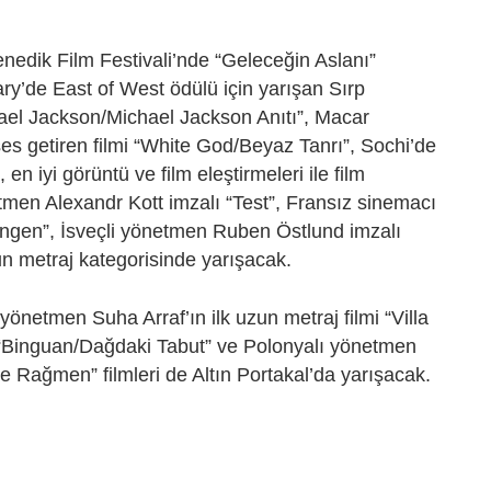
nedik Film Festivali’nde “Geleceğin Aslanı”
ry’de East of West ödülü için yarışan Sırp
el Jackson/Michael Jackson Anıtı”, Macar
 getiren filmi “White God/Beyaz Tanrı”, Sochi’de
n iyi görüntü ve film eleştirmeleri ile film
netmen Alexandr Kott imzalı “Test”, Fransız sinemacı
ingen”, İsveçli yönetmen Ruben Östlund imzalı
zun metraj kategorisinde yarışacak.
 yönetmen Suha Arraf’ın ilk uzun metraj filmi “Villa
i “Binguan/Dağdaki Tabut” ve Polonyalı yönetmen
 Rağmen” filmleri de Altın Portakal’da yarışacak.