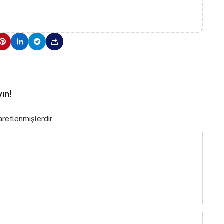
ın!
şaretlenmişlerdir