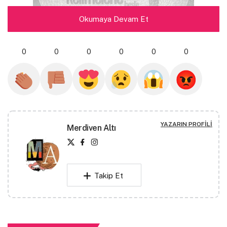
Okumaya Devam Et
0
0
0
0
0
0
KalemKahveKlavye, adını üretim sürecinin bazı
YAZARIN PROFILI
Merdiven Altı
aksesuarlarından alan ve 2010’dan bu yana yayın
yapan edebiyat ağırlıklı bir kültür-sanat mecrasının
adı.
Takip Et
Geçmiş yıllarda KalemKahveKlavye ve Elfaz
adlarıyla dijital olarak toplam 11 sayı yayın yapan