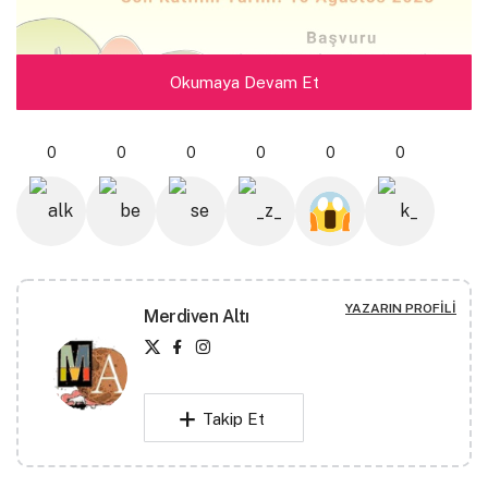
Okumaya Devam Et
0
0
0
0
0
0
YAZARIN PROFILI
Merdiven Altı
“Sokaktaki Öğretmen” lakabıyla tanınan Eğitimci-Yazar
“Yılmaz Sunucu” anısına düzenlenen öykü
ödülüne başvurular başladı.
Takip Et
Ödülün amacı, günümüz kalemlerinin birçoğuna emek
harcamış, katkı sunmuş, yol açmış; nice insana güzel