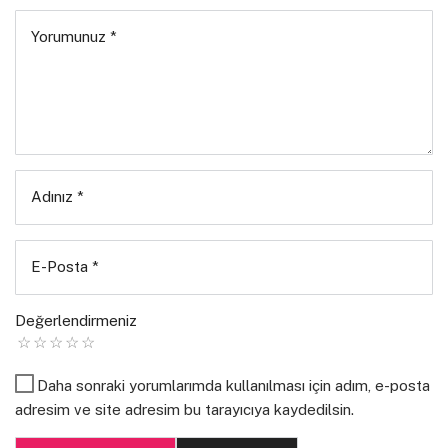
1. Günümüz kalemlerinin birçoğuna emek harcamış,
Yorumunuz
*
katkı sunmuş, yol açmış, nice insana güzel
dokunuşlarıyla yön vermiş Yılmaz Sunucu’yu anmak,
adını yaşatmak, onu ve değerlerini genç nesillere
taşımak.
2. Edebiyatımıza yeni/özgün eserler kazandırmak.
Adınız
*
KATILIM KOŞULLARI
E-Posta
*
1. 18 yaşını doldurmuş herkes, yetişkinler için yazdığı bir
öyküyle ödüle başvurabilir.
Değerlendirmeniz
2. Ödüle katılacak eserlerin dili Türkçe olmalıdır.
Daha sonraki yorumlarımda kullanılması için adım, e-posta
3. Yarışmanın konusu: “GÖÇ”
adresim ve site adresim bu tarayıcıya kaydedilsin.
Konu, Yılmaz Sunucu’nun Seyrek Anam Evi Çalışma