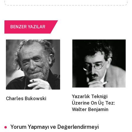
BENZER YAZILAR
bazen çok korkuyorum.
ama bu; aslanlarımı açıklamama engel olmuyor
çünkü fena halde yaraşıyor birbirine gece ve balta
ve anneciğim derdi vardı neyin altına giysen olur bir
siyah pantolonum şimdi gibi ay!
Yazarlık Tekniği
Charles Bukowski
tekhnem dolu müfsidle!
Üzerine On Üç Tez:
Walter Benjamin
bu da caddelerden derviş dervişegelmeme mâni değildir
yolları ay bastı mı lambalara koşuyorum ya, bundan
bunun için kent nesnesi o bıçakla bakunin’di deştiğim
Yorum Yapmayı ve Değerlendirmeyi