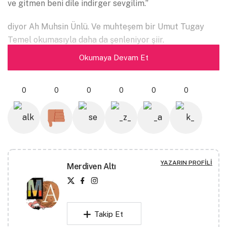
ve gitmen beni dile indirger sevgilim.”
diyor Ah Muhsin Ünlü. Ve muhteşem bir Umut Tugay
Temel okumasıyla daha da şenleniyor şiir.
Okumaya Devam Et
“Sen Aydınlatırsın Geceyi” isimli filminin görüntüleri
kullanılarak yeniden üretilmiş olan video art, yine Umut
Tugay Temel tarafından kurgulanmıştır.
0
0
0
0
0
0
Fonda: Camel-Rajaz
Kitap: Gidiyorum Bu*
uttemel.com
YAZARIN PROFILI
Merdiven Altı
Takip Et