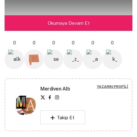
Okumaya Devam Et
0
0
0
0
0
0
Bahara söyle güneş toplasın, sabaha kalmaz
yanındayım…
Korkularımı anlatacağım ilk önce:
Dizimin kanadığı ilk günü; sevmeye yeltendiğim ve
YAZARIN PROFILI
Merdiven Altı
sevilmediğimi anladığım ilk günü; acının korkuları
kuşattığı ölesiye savaştığı o ilk günü.
Takip Et
Sonra diyeceğim: