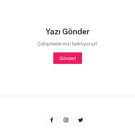
Şımarır mısın?
Aşk şımartır mı seni?
Yazı Gönder
Kimi şımartmamış ki!
Çalışmalarınızı bekliyoruz!
Şımar zaten beni ipleme, her haline şiirim ben.
Gönder!
Bilmezsin sihirim sen, sinirim el, yokluğuna zifirim ben.
Bilmezsin bir yel savurur senin kokuna.
İşte o rüzgara mihirim ben.
Bilmezsin ya işte o bilmediklerinin içindeki çukurum
ben.