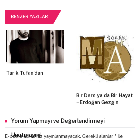
Acı korkuları yenmişti.
BENZER YAZILAR
Ruhumun kederden gözleri kararmış, körlüğüne birkaç
cenaze bile vermişti.
Değişmişti çocukluğumun yazgısı.
Sevmeyi bilmeyenlerin meyhanesinde çıraklık yapmıştı
sadece…
Tarık Tufan’dan
Bir parça ormanda yürür, denize çıplak gireriz sonra.
Bir Ders ya da Bir Hayat
– Erdoğan Gezgin
Sonra içeriz bak!
Karıştırmadan birkaç duble rakı veya şarap.
Yorum Yapmayı ve Değerlendirmeyi
Unutmayın!
E-posta adresiniz yayınlanmayacak.
Gerekli alanlar
*
ile