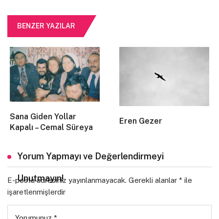
bir şeyler daha kayboluyor
BENZER YAZILAR
içimden
kendi’mden
sayfalar yırtılıyor
sahaflar yakıyor intihar kitaplarını
Sana Giden Yollar
Eren Gezer
2. biradan beşinci’ye geçtiğimde aniden
Kapalı – Cemal Süreya
aradaki yudumlar kadar se…
Yorum Yapmayı ve Değerlendirmeyi
belki 6 olsa
Unutmayın!
E-posta adresiniz yayınlanmayacak.
Gerekli alanlar
*
ile
ya da ne bileyim, 7.9
işaretlenmişlerdir
körkütük sarrrrrrhoş oluuup
Yorumunuz
*