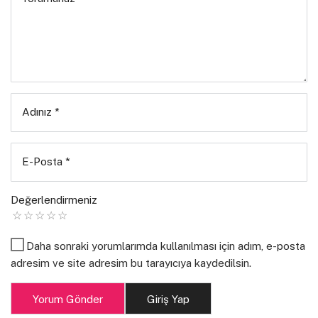
kussak içimizden tüm
i
n
Adınız
*
a
n
E-Posta
*
ç
Değerlendirmeniz
l
Daha sonraki yorumlarımda kullanılması için adım, e-posta
a r
adresim ve site adresim bu tarayıcıya kaydedilsin.
ı
Yorum Gönder
Giriş Yap
bir sarılma maksimum ne kadar sürer