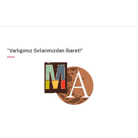
ve ne zaman geçer etkisi tenden?
(kalan neşeleri hayatın bizim payımıza ne zaman düşer)
yoksulluk ve yoksunluk farklı kelimelerdir efendiler!
“Varlığımız Sırlarımızdan İbaret!”
tanımladığım insanlar donuyor içimde.
Zeynep Sina Ersan