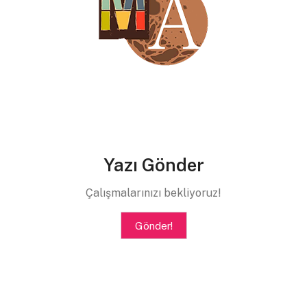
ve final: bembeyaz.
karşımda bir maşa,
yarın saçlarımı yaparım, tabi yaaaa.
kimliğimi acilen toparlamam lazım.
bütün kitapları toparladım dün, bütün giysilerimi
aa hayır değil hepsini,
külotlar dağınık kaldı,
ama mühim değil.
her şeyden önce
Yazı Gönder
sabah kalkıp
bir duş aldıktan sonra
Çalışmalarınızı bekliyoruz!
dolaptaki ıspanaklı börekle karnımı doyuracağım
Gönder!
ve saded:
dağınık kimliğimi toparlayacağım.