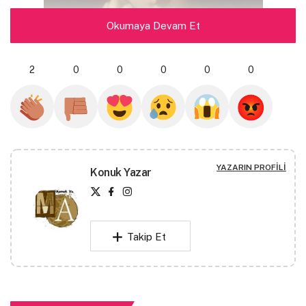
Okumaya Devam Et
2
0
0
0
0
0
geceleri ‘amenna ve saddakna’ diyip uyuyamıyorum
YAZARIN PROFILI
ben,
Konuk Yazar
durup duruyorum
telefona not yazmayı hiç sevmiyorum
hem sağ bileğim ağrıyor
Takip Et
fotoğrafları görüyorum kafamda
dağınık kimlikteyim
sabahlar oluyor – işim gücüm var
ama ben amenna ve saddakna diyip diyip