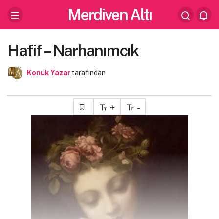
Merdiven Altı
Hafif – Narhanımcık
Konuk Yazar
tarafından
+
-