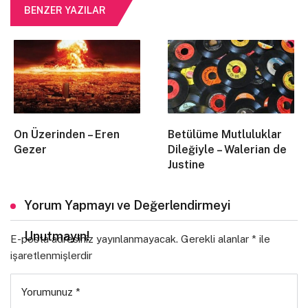
uyuya
mıyorum
BENZER YAZILAR
o kadını düşünüyorum
elleri şakaklarında
yağmur sularından belli
göğüs uçları,
gözleri sımsıkı kapalı
hepimiz bir şeylere kapatırız
arkamızı dönüp koşar adım kaçarız,
On Üzerinden – Eren
Betülüme Mutluluklar
Gezer
Dileğiyle – Walerian de
bağıranları duyunca
Justine
hiç kimse yokken etrafta
kurt kuş uyurken
Yorum Yapmayı ve Değerlendirmeyi
gece çökünce
bu sımsıkı gözlerimizi
Unutmayın!
E-posta adresiniz yayınlanmayacak.
Gerekli alanlar
*
ile
sımsıkı kapatmamız.
işaretlenmişlerdir
neden?
kim bağırıyor?
Yorumunuz
*
birileri geceleri bağırıyor içimizde.