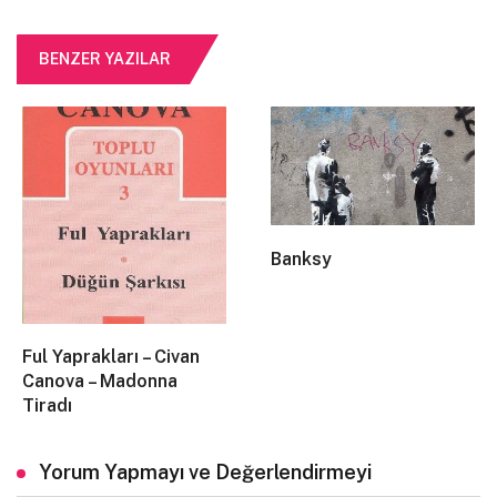
“Bir kitabı okurken geçen iki saatin, ömrümün birçok
senelerinden daha dolu, daha ehemmiyetli olduğunu
BENZER YAZILAR
fark edince, insan hayatının ürkütücü hiçliğini
düşünür ve yeis içinde kalırdım.”
3.
Banksy
“Hayatta en güvendiğim insana karşı duyduğum bu
kırgınlık, adeta bütün insanlara dağılmıştı. Çünkü o,
benim için bütün insanlığın timsaliydi.”
Ful Yaprakları – Civan
Canova – Madonna
Tiradı
4.
Yorum Yapmayı ve Değerlendirmeyi