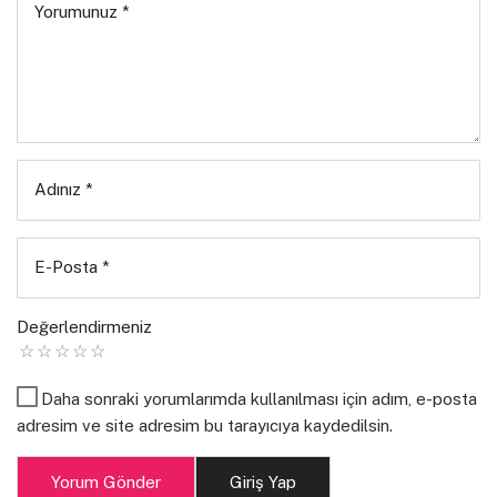
Yorumunuz
*
Ben baba olsaydım Tanrım
Bir şiir yazardım oğluma, hayallere dair
Bilsin ki babam yanımda
Bilsin ki bu şiir yalan
Bilsin ki paraya satılmaz hayaller.
Benim babam her şeyi biliyor tanrım,
Adınız
*
Cevap verince gürlüyor kızgın bir bulut gibi
Gürlemenin de bir zamanı vardır değil mi Tanrım.
E-Posta
*
Değerlendirmeniz
Uğur Can Dural
Daha sonraki yorumlarımda kullanılması için adım, e-posta
adresim ve site adresim bu tarayıcıya kaydedilsin.
Yorum Gönder
Giriş Yap