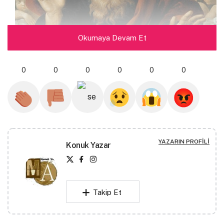
Okumaya Devam Et
0
0
0
0
0
0
Babalar her şeyi bilir mi Tanrım ?
YAZARIN PROFILI
Mesela nasıl çalınır bir çocuğun umutları?
Konuk Yazar
Kaç şiir, para eder diye sorar mı babalar?
Babalar her şeyi bilir mi Tanrım?
Takip Et
Ufacık umutları,
Gençliği, geleceği, pesinden sürükler mi?
Ne de olsa her şeyi bilir babalar.