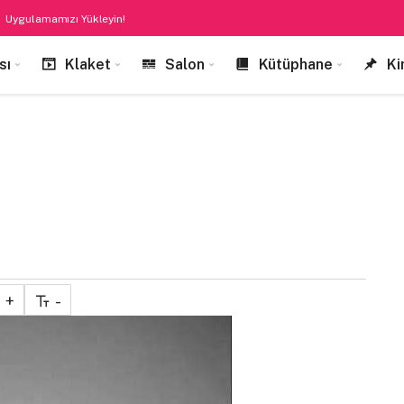
Uygulamamızı Yükleyin!
sı
Klaket
Salon
Kütüphane
Ki
+
-