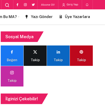
Giriş Yap
Abone Ol!
m Bu MA?
Yazı Gönder
Üye Yazarlara
Sosyal Medya
Beğen
Takip
Takip
Takip
Takip
İlginizi Çekebilir!