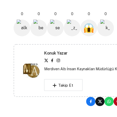
0
0
0
0
0
0
Konuk Yazar
Merdiven Altı İnsan Kaynakları Müdürlüğü 
Takip Et