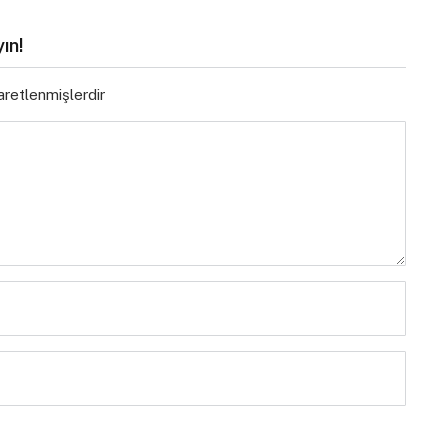
ın!
şaretlenmişlerdir