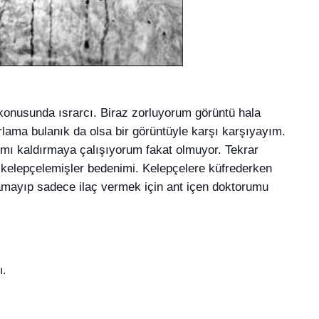
konusunda ısrarcı. Biraz zorluyorum görüntü hala
rlama bulanık da olsa bir görüntüyle karşı karşıyayım.
ımı kaldırmaya çalışıyorum fakat olmuyor. Tekrar
 kelepçelemişler bedenimi. Kelepçel
ere küfrederken
ramayıp sadece ilaç vermek için ant içen doktorumu
ı.