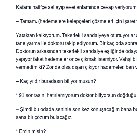
Kafamı hafifçe sallayıp evet anlamında cevap veriyorum
– Tamam. (hademelere kelepçeleri çözmeleri için işaret 
Yataktan kalkıyorum. Tekerlekli sandalyeye oturtuyorlar
tane yarma ile doktoru takip ediyorum. Bir kaç oda son
Doktorun arkasından tekerlekli sandalye eşliğinde odaya 
yapıyor fakat hademeler önce çıkmak istemiyor. Vahşi 
vermedim ki? Zor da olsa dışarı çıkıyor hademeler, ben v
– Kaç yıldır buradasın biliyor musun?
* 91 sonrasını hatırlamıyorum doktor biliyorsun doğduğ
– Şimdi bu odada seninle son kez konuşacağım bana buray
sana bir çözüm bulacağız.
* Emin misin?