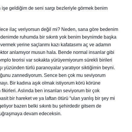
h işe geldiğim de seni sargı bezleriyle görmek benim
ece ilaç veriyorsun değil mi? Neden, sana göre bedenim
denimde ruhumda bir sıkıntı yok benim beynimde başka
 vermek yerine saçlarımı kazı kafatasımı aç ve adamın
oktor anlamıyor musun hala. Bende normal insanlar gibi
mplo teorisi var sokakta yürüyemiyorum sürekli birileri
şı yüzünden türlü paranoyalar yaratıyor siktiğimin beyni.
yduğunu zannediyorum. Sence ben çok mu seviyorum
mayı. Bir kadına aşık olmak istiyorum körü körüne
kirleri. Aslında ben insanları seviyorum bir çok
sit bir hareket ve ya laftan ötürü “ulan yanlış bir şey mi
iyor bazen belki sıkıntı bu şehirdedir gitsem de
e uğraşmaya devam edeceksin.