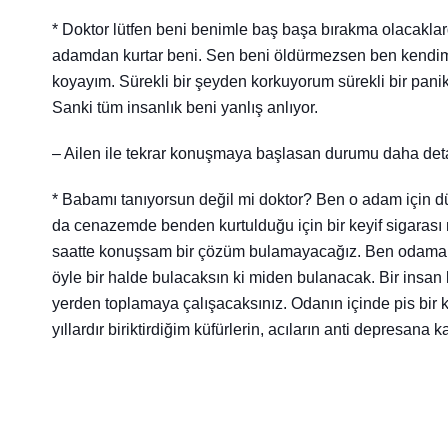
* Doktor lütfen beni benimle baş başa bırakma olacakla
adamdan kurtar beni. Sen beni öldürmezsen ben kend
koyayım. Sürekli bir şeyden korkuyorum sürekli bir panik
Sanki tüm insanlık beni yanlış anlıyor.
– Ailen ile tekrar konuşmaya başlasan durumu daha deta
* Babamı tanıyorsun değil mi doktor? Ben o adam için dü
da cenazemde benden kurtulduğu için bir keyif sigarası 
saatte konuşsam bir çözüm bulamayacağız. Ben odama g
öyle bir halde bulacaksın ki miden bulanacak. Bir insan
yerden toplamaya çalışacaksınız. Odanın içinde pis bir k
yıllardır biriktirdiğim küfürlerin, acıların anti depresana
Paskalya T