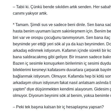
– Tabii ki. Çünkü bende sıkıldım artık senden. Her saba
canımı yakıyor artık.
* Tamam. Şimdi sus ve sadece beni dinle. Sen bana sad
hasta benim uyumam lazım sakinleşmem için. Benim be
biri var ve orospu çocuğunu tanımıyorum. Sen bana ilaç
beynimde yer ettiği yeri sök al ya da kazı beynimden. D
arkadaş edinmek istiyorum. Kafamın içinde sürekli bir ko
bana saldıracakmış gibi geliyor. Bir insanın sadece bakı
Bazen iç sesimle konuşurken birilerimin iç sesimi du
bileklerimi kesmeyi kafatasımı duvarlara çarparak bayıl
bağlanmak istiyorum. Olmuyor. Kafamda hep bi kötü son fi
arkadaşım olsun istiyorum fakat nasıl anlatsam aslında ba
yaptım” diye düşünmekten kendimi alaıyorum. Gidesim gel
olmuyor. Diyorum beynimi sök al benim, yoksa beniml
– Peki tek başına kalsan bir iç hesaplaşma yapsan?