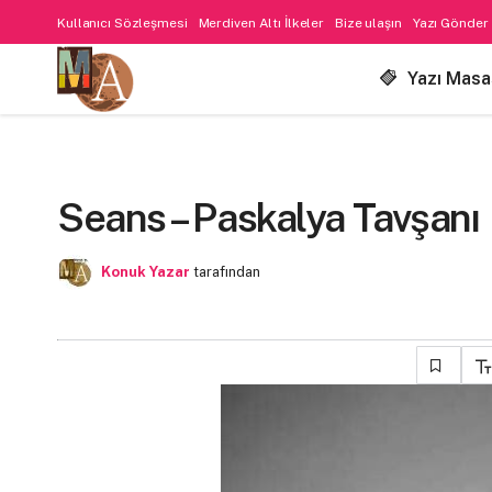
Kullanıcı Sözleşmesi
Merdiven Altı İlkeler
Bize ulaşın
Yazı Gönder
Yazı Masa
Seans – Paskalya Tavşanı
Konuk Yazar
tarafından