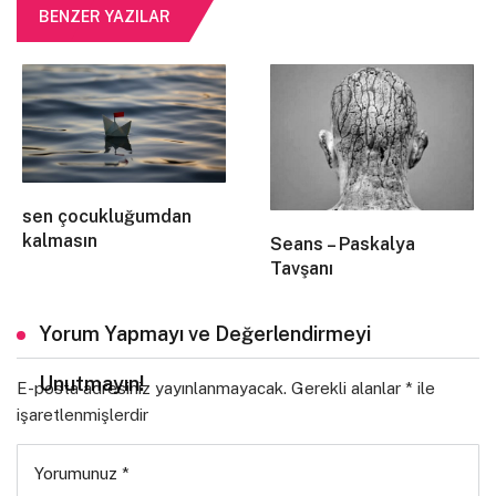
BENZER YAZILAR
Kuşlar sıcaktan ölmez
Biz ölürüz
Bir çocuk ekinsiz toprağa düşer
Yerine biz ağlarız
Bir yorgunluk var hissedilen
Öteden beri
Bakır taslarda soğuk sular getiririz
sen çocukluğumdan
Ama siz kalkın gidin
kalmasın
Seans – Paskalya
Kutsal mağaralarınız
Tavşanı
Düşkün soluğunuz
Hüzne muhtaç elleriniz
Yorum Yapmayı ve Değerlendirmeyi
Yedi rengin yedisi de bir
Söylenmemiş yeni olan
Unutmayın!
E-posta adresiniz yayınlanmayacak.
Gerekli alanlar
*
ile
Hiçbir şey yok
işaretlenmişlerdir
Yağmur ayağınıza taş değil
Mutlaka bir taneniz bir köşede saklanır
Yorumunuz
*
Ama siz şimdi gidin