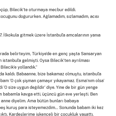
öçüp, Bilecik’te oturmaya mecbur edildi.
ü çocuğunu doğururken. Ağlamadım, sızlamadım, acısı
 İlkokula gitmek üzere İstanbul’a amcalarının yanıa
arada belirteyim, Türkiye’de en genç yaşta Sansaryan
istanbul’a gelmişti. Oysa Bilecik’ten ayrılması
Bilecik’e yollandık.”
a kaldı. Babaanne, bize bakamaz olmuştu, istanbul’a
 Babam ‘O çok şişman çamaşır yıkayamaz. Esma’nım olsa’
 ‘O size uygun değildir’ diye. Yine de bir gün yenge
gün babamla kavga etti, üçüncü gün eve yerleşti. Ben
, anne diyelim. Ama bütün bunları babaya
beş kuruş para isteyemezdim… Sonunda babam iki kez
ıktı. Kardeşlerime işkenceli bir çocukluk yaşattı,