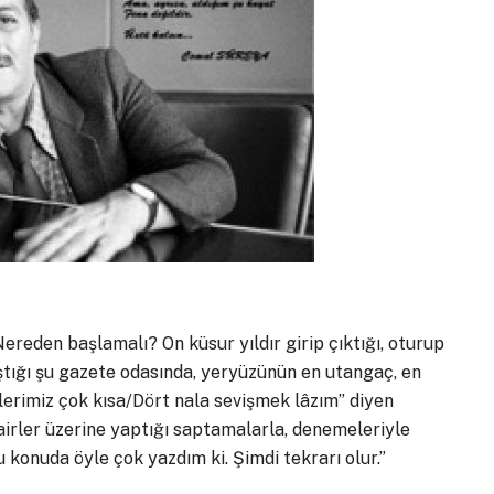
eden başlamalı? On küsur yıldır girip çıktığı, oturup
rtıştığı şu gazete odasında, yeryüzünün en utangaç, en
lerimiz çok kısa/Dört nala sevişmek lâzım” diyen
, şairler üzerine yaptığı saptamalarla, denemeleriyle
konuda öyle çok yazdım ki. Şimdi tekrarı olur.”