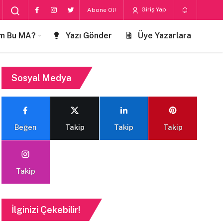
Giriş Yap
Abone Ol!
m Bu MA?
Yazı Gönder
Üye Yazarlara
Sosyal Medya
Beğen
Takip
Takip
Takip
Takip
İlginizi Çekebilir!