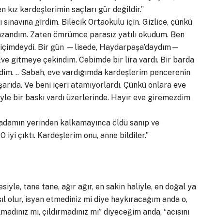
 kız kardeşlerimin saçları gür değildir.”
 sınavına girdim. Bilecik Ortaokulu için. Gizlice, çünkü
azandım. Zaten ömrümce parasız yatılı okudum. Ben
p içimdeydi. Bir gün —lisede, Haydarpaşa’daydım—
ve gitmeye çekindim. Cebimde bir lira vardı. Bir barda
dim. .. Sabah, eve vardığımda kardeşlerim pencerenin
şarıda. Ve beni içeri atamıyorlardı. Çünkü onlara eve
yle bir baskı vardı üzerlerinde. Hayır eve giremezdim
, adamın yerinden kalkamayınca öldü sanıp ve
 iyi çıktı. Kardeşlerim onu, anne bildiler.”
le, tane tane, ağır ağır, en sakin haliyle, en doğal ya
sıl olur, isyan etmediniz mi diye haykıracağım anda o,
lmadınız mı, çıldırmadınız mı” diyeceğim anda, “acısını