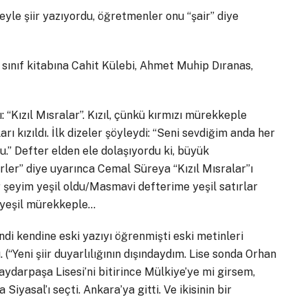
ceyle şiir yazıyordu, öğretmenler onu “şair” diye
n sınıf kitabına Cahit Külebi, Ahmet Muhip Dıranas,
ı: “Kızıl Mısralar”. Kızıl, çünkü kırmızı mürekkeple
rı kızıldı. İlk dizeler şöyleydi: “Seni sevdiğim anda her
u.” Defter elden ele dolaşıyordu ki, büyük
erler” diye uyarınca Cemal Süreya “Kızıl Mısralar”ı
er şeyim yeşil oldu/Masmavi defterime yeşil satırlar
z yeşil mürekkeple…
Kendi kendine eski yazıyı öğrenmişti eski metinleri
 (“Yeni şiir duyarlılığının dışındaydım. Lise sonda Orhan
Haydarpaşa Lisesi’ni bitirince Mülkiye’ye mi girsem,
yasal’ı seçti. Ankara’ya gitti. Ve ikisinin bir