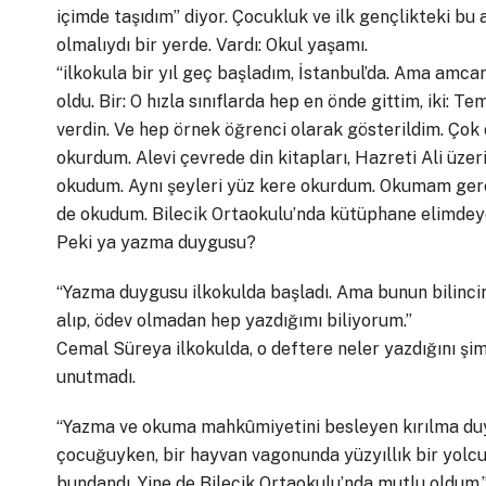
içimde taşıdım” diyor. Çocukluk ve ilk gençlikteki bu 
olmalıydı bir yerde. Vardı: Okul yaşamı.
“ilkokula bir yıl geç başladım, İstanbul’da. Ama amca
oldu. Bir: O hızla sınıflarda hep en önde gittim, iki
verdin. Ve hep örnek öğrenci olarak gösterildim. Çok
okurdum. Alevi çevrede din kitapları, Hazreti Ali üze
okudum. Aynı şeyleri yüz kere okurdum. Okumam ge
de okudum. Bilecik Ortaokulu’nda kütüphane elimdey
Peki ya yazma duygusu?
“Yazma duygusu ilkokulda başladı. Ama bunun bilincin
alıp, ödev olmadan hep yazdığımı biliyorum.”
Cemal Süreya ilkokulda, o deftere neler yazdığını ş
unutmadı.
“Yazma ve okuma mahkûmiyetini besleyen kırılma duygu
çocuğuyken, bir hayvan vagonunda yüzyıllık bir yolcu
bundandı. Yine de Bilecik Ortaokulu’nda mutlu oldum.