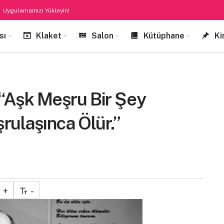
Uygulamamızı Yükleyin!
sı
Klaket
Salon
Kütüphane
Ki
 “Aşk Meşru Bir Şey
rulaşınca Ölür.”
+
-