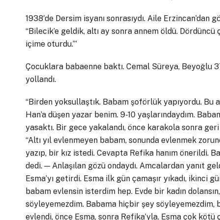
1938′de Dersim isyanı sonrasıydı. Aile Erzincan’dan g
“Bilecik’e geldik, altı ay sonra annem öldü. Dördünc
içime oturdu.”‘
Çocuklara babaenne baktı. Cemal Süreya, Beyoğlu 37.
yollandı.
“Birden yoksullaştık. Babam şoförlük yapıyordu. Bu 
Han’a düşen yazar benim. 9-10 yaşlarındaydım. Babam 
yasaktı. Bir gece yakalandı, önce karakola sonra geri 
“Altı yıl evlenmeyen babam, sonunda evlenmek zorund
yazıp, bir kız istedi. Cevapta Refika hanım önerildi.
dedi. — Anlaşılan gözü ondaydı. Amcalardan yanıt geldi
Esma’yı getirdi. Esma ilk gün çamaşır yıkadı, ikinci 
babam evlensin isterdim hep. Evde bir kadın dolansın
söyleyemezdim. Babama hiçbir şey söyleyemezdim, 
evlendi, önce Esma, sonra Refika’yla. Esma çok kötü ç