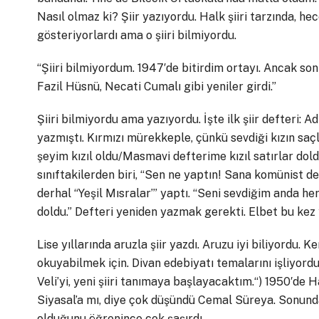
Nasıl olmaz ki? Şiir yazıyordu. Halk şiiri tarzında, he
gösteriyorlardı ama o şiiri bilmiyordu.
“Şiiri bilmiyordum. 1947′de bitirdim ortayı. Ancak so
Fazil Hüsnü, Necati Cumalı gibi yeniler girdi.”
Şiiri bilmiyordu ama yazıyordu. İşte ilk şiir defteri: Ad
yazmıştı. Kırmızı mürekkeple, çünkü sevdiği kızın saçla
şeyim kızıl oldu/Masmavi defterime kızıl satırlar dold
sınıftakilerden biri, “Sen ne yaptın! Sana komünist d
derhal “Yeşil Mısralar’” yaptı. “Seni sevdiğim anda h
doldu.” Defteri yeniden yazmak gerekti. Elbet bu ke
Lise yıllarında aruzla şiir yazdı. Aruzu iyi biliyordu. 
okuyabilmek için. Divan edebiyatı temalarını işliyordu.
Veli’yi, yeni şiiri tanımaya başlayacaktım.“) 1950′de 
Siyasal’a mı, diye çok düşündü Cemal Süreya. Sonunda Si
olduğunu öğrenince çok şaşırdı.