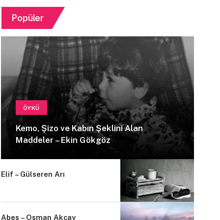
Popüler
ÖYKÜ
Kemo, Şizo ve Kabın Şeklini Alan
Maddeler – Ekin Gökgöz
Elif – Gülseren Arı
Abes – Osman Akçay