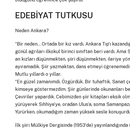
EDEBİYAT TUTKUSU
Neden Ankara?
“Bir neden… Ortada bir kız vardı. Ankara Tıp’ı kazand
gönül ağrıları ilkokul birinci sınıftan beri vardı. Ama
an kızları düşünmekten, şiiri düşünmekten, ileriye yö
ayıramadık. Şiir yazmaktan, dans etmeyi öğrenemedi
Mutlu yıllardı o yıllar.
“En güzel zamanımdı. Özgürdük. Bir tuhaftık. Sanat çev
kimseye göstermezdim. Şiir günlerinde okunanları b
Çeviriler yapardık. Cebimizden şiir kitapları eksik 
yürüyerek Sıhhiye’ye, oradan Ulus’a, soma Samanpaza
Yürürken, okumadığım zaman yüksek sesle konuşurdum,
İlk şiiri Mülkiye Dergisinde (1953′de) yayınlandığında s