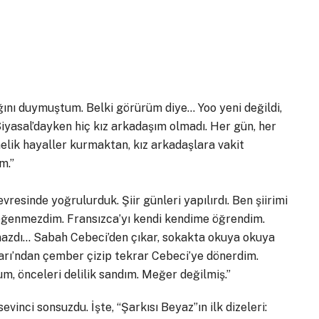
ığını duymuştum. Belki görürüm diye… Yoo yeni değildi,
 Siyasal’dayken hiç kız arkadaşım olmadı. Her gün, her
nelik hayaller kurmaktan, kız arkadaşlara vakit
m.”
resinde yoğrulurduk. Şiir günleri yapılırdı. Ben şiirimi
eğenmezdim. Fransızca’yı kendi kendime öğrendim.
olmazdı… Sabah Cebeci’den çıkar, sokakta okuya okuya
rı’ndan çember çizip tekrar Cebeci’ye dönerdim.
 önceleri delilik sandım. Meğer değilmiş.”
evinci sonsuzdu. İşte, “Şarkısı Beyaz”ın ilk dizeleri: