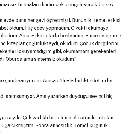
amansız fırtınaları dindirecek, dengeleyecek bir şey
m evde bana her şeyi öğretmişti. Bunun iki temel etkisi
: Tembel oldum. Hiç ödev yapmadım. O vakti okumaya
 okudum. Ama iyi kitaplarla beslendim. Elime ne gelirse
rine kitaplar çoğunluktaydı, okudum. Çocuk dergilerini
rekenleri okuyamadığım gibi, okumamam gerekenleri
di. Oburca ama sistemsiz okudum.”
e şimdi varıyorum. Amca oğluyla birlikte defterler
imdi anımsamıyor. Ama yazarken duyduğu sevinci hiç
suydu. Çok varlıklı bir ailenin el üstünde tutulan
luğa çıkmıştım. Sonra annesizlik. Temel kırgınlık
”