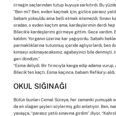
örneğin saçlarından tutup kuyuya sarkıtırdı. Bu yüzden
“Ben mi? Ben, evden kaçmak için, gizlice parasız yatılı
babam yoksuldu ama belli etmek istemezdi. Sınavı k
oradan, o evden kaçtım ama, kardeşlerimin derdi he
Bilecik’e kardeşlerimi görmeye gittim. Gece vardım. E
kaldım. Yorganın üzerine kar yağıyordu. Sabahı bekle
parmaklıklarına tutunmuş içeride ağlıyorlardı, ben dı
kimseyi sokmayacaksınız, ağabeyinizi bile denmişti, ö
geri döndüm.”
“Esma deliydi. Bir fırıncıyla kavga edip adama vurup
Bilecik’ten kaçtı. Esma kaçınca, babam Refika’yı aldı. O
OKUL SIĞINAĞI
Bütün bunları Cemal Süreya, her zamanki yumuşak sesiy
da en olağan şeyleri söylermiş gibi anlatıyor. Ben, na
yavaşça, “parasız yatılı sınavına girdim” diyor. “Kahro