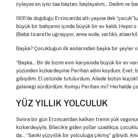
öyleyse en iyisi taa baştan, başlayalım… Dedim ve ba
1931′de doğduğu Erzincan’da altı yaşına dek “çocuk”l
büyük bir bahçenin içinde büyük bir ev kaldı. Hepsi 
(Baba ticaretle uğraşıyor, anne evde, varlıklı, ataerkil 
Başka? Çocukluğun ilk anılarından başka bir şeyler 
“Başka… Bir de bizim evin karşısında büyük bir ev vard
yüzünden kızkardeşime Perihan adını koydum. Evet, 
gibiydim. El üstünde tutulurdum, Ailede bütün küçükle
geleneği sürdürdüm. Komşu Perihan mı? Herhalde çok 
YÜZ YILLIK YOLCULUK
Sonra bir gün Erzincan’dan kalkan trenin yük vagonun
kızkardeşiyle, Bilecik’e giden yollar uzadıkça, çocukl
da… “Sanki yüzyıllık bir yolculuğa çıkmış” gibiydi.