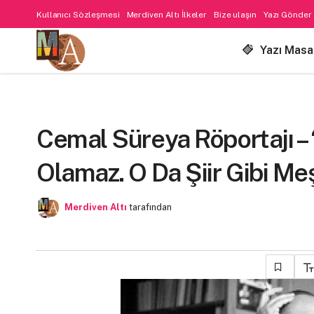
Kullanıcı Sözleşmesi
Merdiven Altı İlkeler
Bize ulaşın
Yazı Gönder
Yazı Masa
Cemal Süreya Röportajı –
Olamaz. O Da Şiir Gibi Meş
Merdiven Altı
tarafından