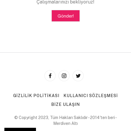
Konulu, teslimatçılı, erotik soslu bir şey. İskandinav
Çalışmalarınızı bekliyoruz!
hatunlar, kaslı herifler, cüceler gırla…”
“Vay canına.”
Gönder!
“Tabii… Bir yandan da iş üstündesin.
Volkanın patlamasına daha var ama ısınmışsın,
duman püskürtüyorsun. Bütün o artçı depremler
filan yerinde… İşte tam o sırada, tam o nazik an
telefonun çalıyor. Zırrr Zırrr… Büyük patlamaya
daha vakit olduğundan, bakayım şu telefona
diyorsun ve bir bakıyorsun…”
“Evet bakıyorum.”
“Onu soruyorum işte. Kimin araması lazım ki
işi yarıda bırakıp o telefona bakarsın?”
“Bu biraz, bilmiyorum… Arkadaşlarıma
açmam sanırım, sonra geri dönebilirim. Kart
ödemesi, şu bu için de açmasam olur. Hmm, belki
GIZLILIK POLITIKASI
KULLANICI SÖZLEŞMESI
annem…”
BIZE ULAŞIN
“Annen mi?”
“Arayan annem ise…”
“Annene de açmazsın.”
© Copyright 2023, Tüm Hakları Saklıdır - 2014'ten beri -
“Neden, yalnız yaşıyor, uzakta hem. Ben
Merdiven Altı
açabilirim.”