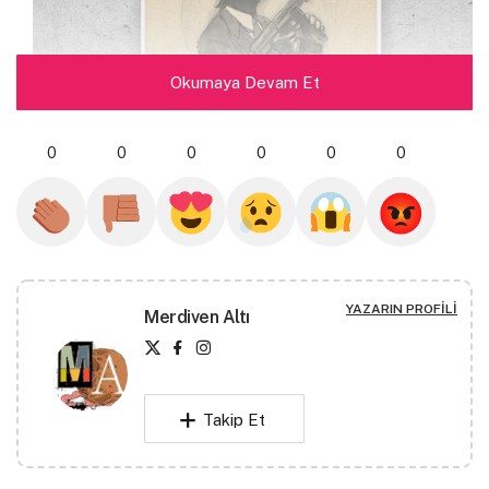
Okumaya Devam Et
0
0
0
0
0
0
YAZARIN PROFILI
Merdiven Altı
Tetirbe Fanzin 2016 yılının son sayısını yayımladı.
Takip Et
“2016 yılı kötülüğün tarif edilemeyecek kadar azametli
olduğu bir yıl. Bu kötülüğü tarif edecek kadar büyük bir
dağ ismi, yok. Çünkü; kötülüğün boyutu; dokuz aylık bir