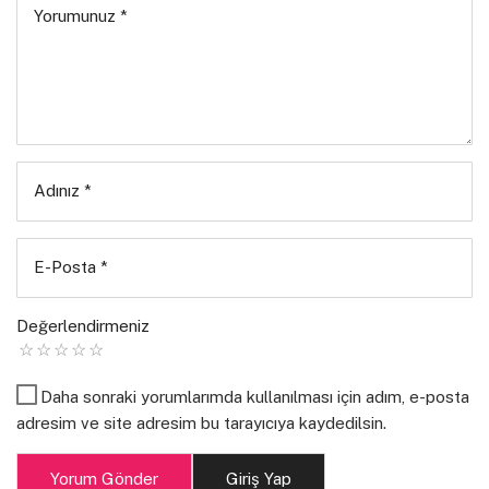
Yorumunuz
*
İletişim:
tetirbefanzin@gmail.com
, intagram:
tetirbefanzin , twitter: tetirbefanzin
Adınız
*
E-Posta
*
Değerlendirmeniz
Daha sonraki yorumlarımda kullanılması için adım, e-posta
adresim ve site adresim bu tarayıcıya kaydedilsin.
Yorum Gönder
Giriş Yap