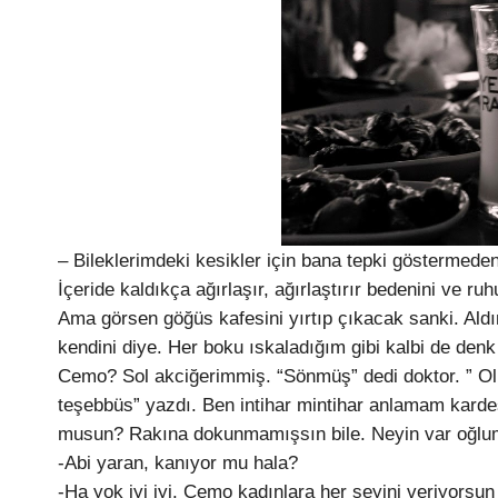
– Bileklerimdeki kesikler için bana tepki göstermede
İçeride kaldıkça ağırlaşır, ağırlaştırır bedenini ve ru
Ama görsen göğüs kafesini yırtıp çıkacak sanki. Aldı
kendini diye. Her boku ıskaladığım gibi kalbi de denk
Cemo? Sol akciğerimmiş. “Sönmüş” dedi doktor. ” Olur
teşebbüs” yazdı. Ben intihar mintihar anlamam kard
musun? Rakına dokunmamışsın bile. Neyin var oğlu
-Abi yaran, kanıyor mu hala?
-Ha yok iyi iyi. Cemo kadınlara her şeyini veriyorsun 