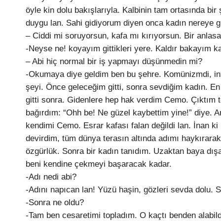
öyle kin dolu bakışlarıyla. Kalbinin tam ortasında bir 
duygu lan. Sahi gidiyorum diyen onca kadın nereye gi
– Ciddi mi soruyorsun, kafa mı kırıyorsun. Bir anlas
-Neyse ne! koyayım gittikleri yere. Kaldır bakayım k
– Abi hiç normal bir iş yapmayı düşünmedin mi?
-Okumaya diye geldim ben bu şehre. Komünizmdi, insan
şeyi. Önce geleceğim gitti, sonra sevdiğim kadın. En
gitti sonra. Gidenlere hep hak verdim Cemo. Çıktım t
bağırdım: “Ohh be! Ne güzel kaybettim yine!” diye. 
kendimi Cemo. Esrar kafası falan değildi lan. İnan ki
devirdim, tüm dünya terasın altında adımı haykırarak
özgürlük. Sonra bir kadın tanıdım. Uzaktan baya dışa
beni kendine çekmeyi başaracak kadar.
-Adı nedi abi?
-Adını napıcan lan! Yüzü haşin, gözleri sevda dolu. S
-Sonra ne oldu?
-Tam ben cesaretimi topladım. O kaçtı benden alabil