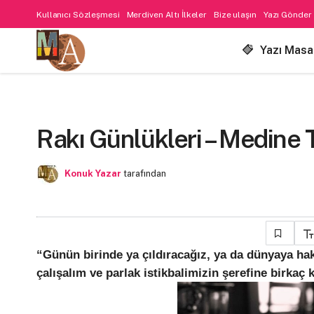
Kullanıcı Sözleşmesi
Merdiven Altı İlkeler
Bize ulaşın
Yazı Gönder
Yazı Masa
Rakı Günlükleri – Medine 
Konuk Yazar
tarafından
“Günün birinde ya çıldıracağız, ya da dünyaya hak
çalışalım ve parlak istikbalimizin şerefine birkaç 