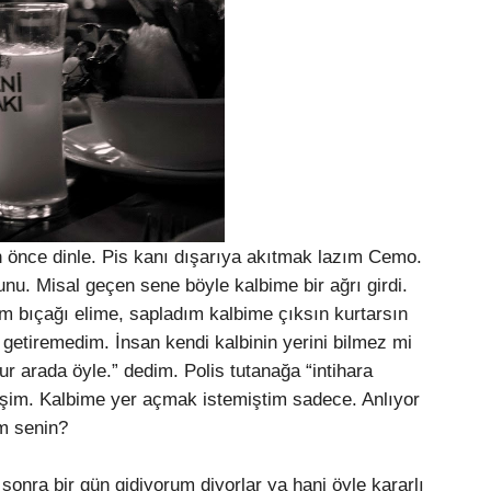
n önce dinle. Pis kanı dışarıya akıtmak lazım Cemo.
hunu. Misal geçen sene böyle kalbime bir ağrı girdi.
m bıçağı elime, sapladım kalbime çıksın kurtarsın
 getiremedim. İnsan kendi kalbinin yerini bilmez mi
 arada öyle.” dedim. Polis tutanağa “intihara
eşim. Kalbime yer açmak istemiştim sadece. Anlıyor
m senin?
sonra bir gün gidiyorum diyorlar ya hani öyle kararlı