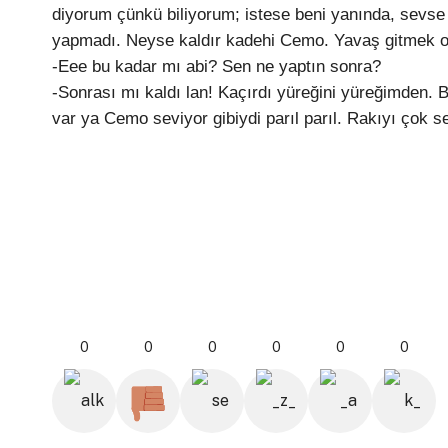
diyorum çünkü biliyorum; istese beni yanında, sevse 
yapmadı. Neyse kaldır kadehi Cemo. Yavaş gitmek olmaz
-Eee bu kadar mı abi? Sen ne yaptın sonra?
-Sonrası mı kaldı lan! Kaçırdı yüreğini yüreğimden. 
var ya Cemo seviyor gibiydi parıl parıl. Rakıyı çok 
Medine 
0
0
0
0
0
0