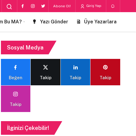
Giriş Yap
Abone Ol!
m Bu MA?
Yazı Gönder
Üye Yazarlara
Sosyal Medya
Beğen
Takip
Takip
Takip
Takip
İlginizi Çekebilir!