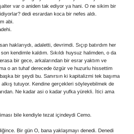
şalter var o aniden tak ediyor ya hani. O ne sikim bir
diyorlar? dedi esrardan koca bir nefes aldı.
am abi.
adehi.
 haklarıydı, adaletti, devrimdi. Sıçıp batırdım her
 son kendimle kaldım. Sıkıldı huysuz halimden, o da
erasa bir gece, arkalarından bir esrar yaktım ve
Ama o an tuhaf derecede özgür ve huzurlu hissettim
 başka bir şeydi bu. Sanırsın ki kapitalizmi tek başıma
 alkış tutuyor. Kendine gerçekleri söyleyebilmek de
rıdan. Ne kadar asi o kadar yufka yürekli. İtici ama
iması bile kendiyle tezat içindeydi Cemo.
diğince. Bir gün O, bana yaklaşmayı denedi. Denedi