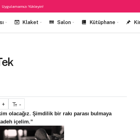
Uygulamamızı Yükleyin!
sı
Klaket
Salon
Kütüphane
Ki
Tek
+
-
im olacağız. Şimdilik bir rakı parası bulmaya
kadeh içelim.”