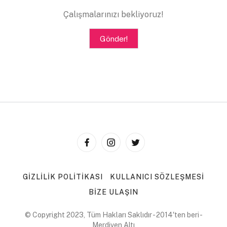
not var sandım, boş, bomboş. Hiçbir şey yok.’
Çalışmalarınızı bekliyoruz!
Hakkı Ağabey kahkaha atıp, kâğıdı evirip çeviriyor.
Gönder!
‘Baksana oğlum, burada bir not var işte.’
‘Hani, nerede?’
Kâğıdı elinden kapıp bakmaya çalışınca, Hakkı Ağabey
kahkahalarla gülmeye devam ediyor.
‘Ne safsın be oğlum…’
‘Bu adamın esrarını çözeceğim ben, içime dert oldu.’
GIZLILIK POLITIKASI
KULLANICI SÖZLEŞMESI
‘Bırak, uğraşma elin garibiyle. Kim bilir ne derdi var…’
BIZE ULAŞIN
‘Hepimizin derdi yok mu ağabey? Hepimiz bir şeylerin
peşinde, bir şeylerin arkasında, bir şeylerin yanında ve bir
© Copyright 2023, Tüm Hakları Saklıdır - 2014'ten beri -
Merdiven Altı