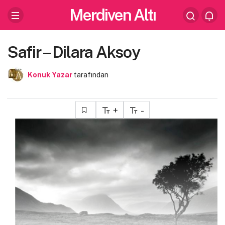
Merdiven Altı
Safir – Dilara Aksoy
Konuk Yazar
tarafından
+
-